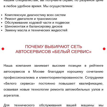
нашим специалистам, вы получаете сервис по разумной цене
DODGE
FAW
FIAT
в любое удобное время. Мы осуществляем:
Комплексную диагностику всех систем
Ремонт двигателя и трансмиссии
FORD USA
GAZ
GEELY
Обслуживание ходовой части и подвески
Шиномонтаж и балансировку дисков
Замену масла и технических жидкостей
GMC
GREAT WALL
HAVAL
ПОЧЕМУ ВЫБИРАЮТ СЕТЬ
HONDA
HUMMER
INFINITI
АВТОСЕРВИСОВ «БЕЛЫЙ СЕРВИС»
IRAN KHODRO
ISUZU
JAGUAR
Наша компания занимает высокие позиции в рейтинге
(IKCO)
автосервисов в Москве благодаря хорошему сочетанию
профессионализма и клиентоориентированности. Сотрудники
JEEP
LADA
LANCIA
«Белого сервиса» постоянно повышают квалификацию,
осваивая новые технологии ремонта автомобильных узлов и
LAND ROVER
LEXUS
LIFAN
агрегатов.
Для технического обслуживания вашей машины мы