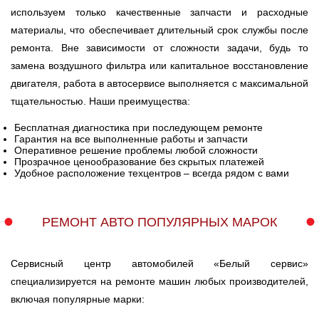
LINCOLN
MAZDA
MINI
используем только качественные запчасти и расходные
материалы, что обеспечивает длительный срок службы после
ремонта. Вне зависимости от сложности задачи, будь то
MITSUBISHI
MOSKVICH
NISSAN
замена воздушного фильтра или капитальное восстановление
двигателя, работа в автосервисе выполняется с максимальной
OPEL
PEUGEOT
PLYMOUTH
тщательностью. Наши преимущества:
Бесплатная диагностика при последующем ремонте
Гарантия на все выполненные работы и запчасти
PONTIAC
PORSCHE
ROVER
Оперативное решение проблемы любой сложности
Прозрачное ценообразование без скрытых платежей
Удобное расположение техцентров – всегда рядом с вами
SAAB
SEAT
SKODA
РЕМОНТ АВТО ПОПУЛЯРНЫХ МАРОК
SMART
SSANGYONG
SUBARU
Сервисный центр автомобилей «Белый сервис»
SUZUKI
TAGAZ
UAZ
специализируется на ремонте машин любых производителей,
включая популярные марки: