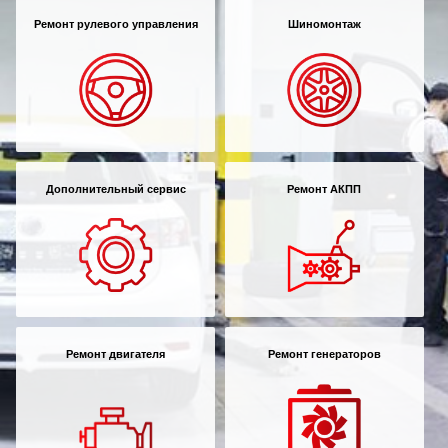
Ремонт рулевого управления
Шиномонтаж
Самара
Санкт-Петербург
Саратов
Солнцево
Дополнительный сервис
Ремонт АКПП
Сочи
Сургут
Тольятти
Тула
Ремонт двигателя
Ремонт генераторов
Тюмень