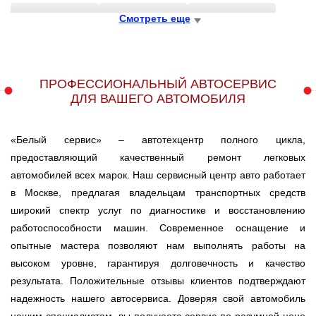
FORD
Смотреть еще
KIA
ACURA
ALFA ROMEO
BENTLEY
BESTURN (FAW)
ПРОФЕССИОНАЛЬНЫЙ АВТОСЕРВИС
ДЛЯ ВАШЕГО АВТОМОБИЛЯ
BMW
BRILLIANCE
BUICK
«Белый сервис» – автотехцентр полного цикла,
BYD
CADILLAC
CHERY
предоставляющий качественный ремонт легковых
автомобилей всех марок. Наш сервисный центр авто работает
в Москве, предлагая владельцам транспортных средств
CHEVROLET
CHRYSLER
CITRO?N
широкий спектр услуг по диагностике и восстановлению
работоспособности машин. Современное оснащение и
CITROEN
DACIA
DAEWOO
опытные мастера позволяют нам выполнять работы на
высоком уровне, гарантируя долговечность и качество
результата. Положительные отзывы клиентов подтверждают
DAIHATSU
DATSUN
DERWAYS
надежность нашего автосервиса. Доверяя свой автомобиль