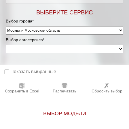
Мурманск
ВЫБЕРИТЕ СЕРВИС
Выбор города*
Нижневартовск
Нижний Новгород
Выбор автосервиса*
Новосибирск
Одинцово
Показать выбранные
Орёл
Сохранить в Excel
Распечатать
Сбросить выбор
Оренбург
Пенза
ВЫБОР МОДЕЛИ
Петрозаводск