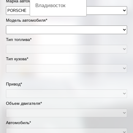
Марка автомобиля*
Владивосток
Вологда
Модель автомобиля*
Екатеринбург
Тип топлива*
Казань
Тип кузова*
Киров
Краснодар
Привод*
Красноярск
Липецк
Объем двигателя*
Москва и Московская область
Автомобиль*
Муравленко