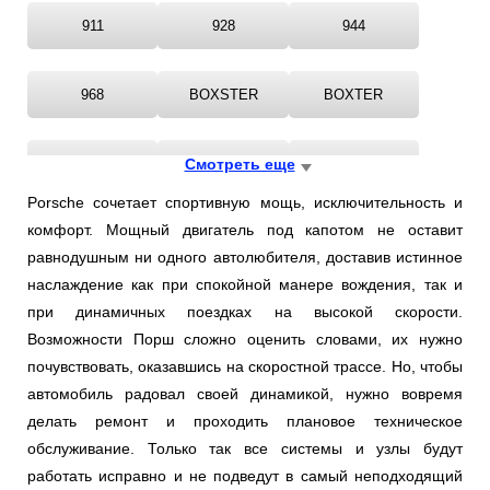
Ростов-на-Дону
911
928
944
Самара
968
BOXSTER
BOXTER
Санкт-Петербург
CAYENNE
Смотреть еще
CAYMAN
MACAN
Саратов
Porsche сочетает спортивную мощь, исключительность и
Солнцево
комфорт. Мощный двигатель под капотом не оставит
PANAMERA
равнодушным ни одного автолюбителя, доставив истинное
Сочи
наслаждение как при спокойной манере вождения, так и
при динамичных поездках на высокой скорости.
Сургут
Возможности Порш сложно оценить словами, их нужно
почувствовать, оказавшись на скоростной трассе. Но, чтобы
Тольятти
автомобиль радовал своей динамикой, нужно вовремя
делать ремонт и проходить плановое техническое
Тула
обслуживание. Только так все системы и узлы будут
работать исправно и не подведут в самый неподходящий
Тюмень