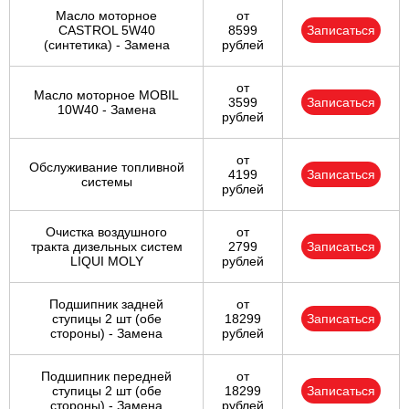
Масло моторное
от
CASTROL 5W40
8599
Записаться
(синтетика) - Замена
рублей
от
Масло моторное MOBIL
3599
Записаться
10W40 - Замена
рублей
от
Обслуживание топливной
4199
Записаться
системы
рублей
Очистка воздушного
от
тракта дизельных систем
2799
Записаться
LIQUI MOLY
рублей
Подшипник задней
от
ступицы 2 шт (обе
18299
Записаться
стороны) - Замена
рублей
Подшипник передней
от
ступицы 2 шт (обе
18299
Записаться
стороны) - Замена
рублей