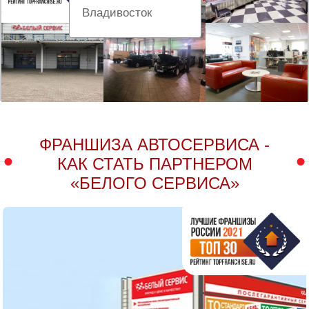
Владивосток
Вологда
Екатеринбург
Казань
ФРАНШИЗА АВТОСЕРВИСА -
Киров
КАК СТАТЬ ПАРТНЕРОМ
Краснодар
«БЕЛОГО СЕРВИСА»
Красноярск
Липецк
Москва и Московская область
Муравленко