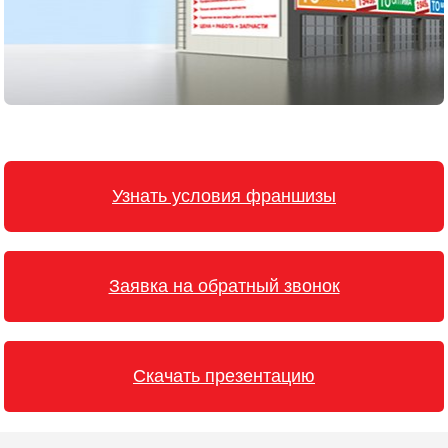
Мурманск
Нижневартовск
Нижний Новгород
Новосибирск
Узнать условия франшизы
Одинцово
Орёл
Заявка на обратный звонок
Оренбург
Пенза
Скачать презентацию
Петрозаводск