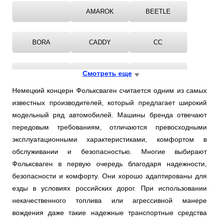
Ростов-на-Дону
AMAROK
BEETLE
Самара
BORA
CADDY
CC
Санкт-Петербург
CORRADO
Смотреть еще
EOS
FOX
Саратов
Немецкий концерн Фольксваген считается одним из самых
Солнцево
известных производителей, который предлагает широкий
GOLF
JETTA
KAEFER
модельный ряд автомобилей. Машины бренда отвечают
Сочи
передовым требованиям, отличаются превосходными
LUPO
NEW
PASSAT
эксплуатационными характеристиками, комфортом в
Сургут
обслуживании и безопасностью. Многие выбирают
Фольксваген в первую очередь благодаря надежности,
PHAETON
POLO
ROUTAN
Тольятти
безопасности и комфорту. Они хорошо адаптированы для
езды в условиях российских дорог. При использовании
Тула
SANTANA
SCIROCCO
SHARAN
некачественного топлива или агрессивной манере
вождения даже такие надежные транспортные средства
Тюмень