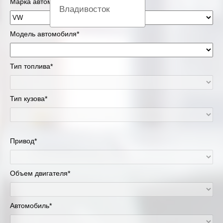
Марка автомобиля*
Владивосток
Вологда
Модель автомобиля*
Екатеринбург
Тип топлива*
Казань
Тип кузова*
Киров
Краснодар
Привод*
Красноярск
Липецк
Объем двигателя*
Москва и Московская область
Автомобиль*
Муравленко