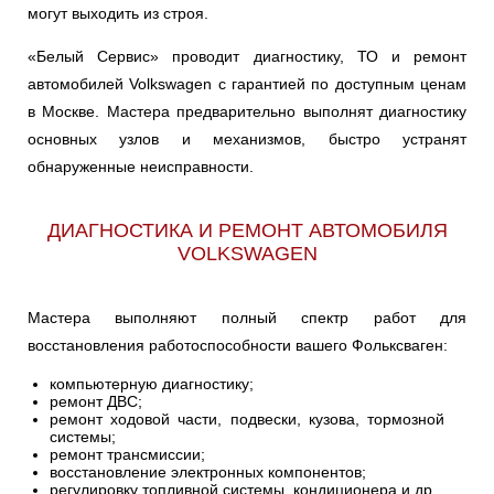
могут выходить из строя.
TARO
TERAMONT
TIGUAN
Ульяновск
«Белый Сервис» проводит диагностику, ТО и ремонт
автомобилей Volkswagen с гарантией по доступным ценам
TOUAREG
TOURAN
UP
Чебоксары
в Москве. Мастера предварительно выполнят диагностику
основных узлов и механизмов, быстро устранят
Челябинск
VENTO
XL1
обнаруженные неисправности.
Череповец
ДИАГНОСТИКА И РЕМОНТ АВТОМОБИЛЯ
Ярославль
VOLKSWAGEN
Мастера выполняют полный спектр работ для
восстановления работоспособности вашего Фольксваген:
компьютерную диагностику;
ремонт ДВС;
ремонт ходовой части, подвески, кузова, тормозной
системы;
ремонт трансмиссии;
восстановление электронных компонентов;
регулировку топливной системы, кондиционера и др.