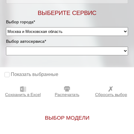
Мурманск
ВЫБЕРИТЕ СЕРВИС
Выбор города*
Нижневартовск
Нижний Новгород
Выбор автосервиса*
Новосибирск
Одинцово
Показать выбранные
Орёл
Сохранить в Excel
Распечатать
Сбросить выбор
Оренбург
Пенза
ВЫБОР МОДЕЛИ
Петрозаводск