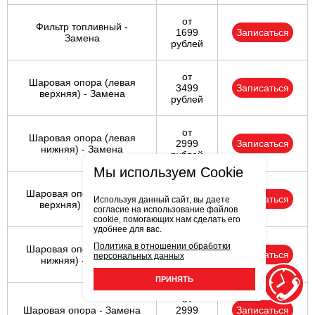
от
Фильтр топливный -
1699
Записаться
Замена
рублей
от
Шаровая опора (левая
3499
Записаться
верхняя) - Замена
рублей
от
Шаровая опора (левая
2999
Записаться
нижняя) - Замена
рублей
Мы используем Cookie
от
Шаровая опора (правая
3499
Записаться
Используя данный сайт, вы даете
верхняя) - Замена
согласие на использование файлов
рублей
cookie, помогающих нам сделать его
удобнее для вас.
от
Политика в отношении обработки
Шаровая опора (правая
2999
Записаться
персональных данных
нижняя) - Замена
рублей
ПРИНЯТЬ
от
Шаровая опора - Замена
2999
Записаться