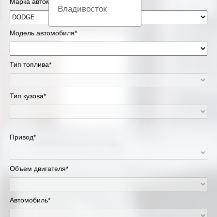
Марка автомобиля*
Владивосток
Вологда
Модель автомобиля*
Екатеринбург
Тип топлива*
Казань
Тип кузова*
Киров
Краснодар
Привод*
Красноярск
Липецк
Объем двигателя*
Москва и Московская область
Автомобиль*
Муравленко