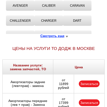
Ростов-на-Дону
AVENGER
CALIBER
CARAVAN
Самара
CHALLENGER
CHARGER
DART
Санкт-Петербург
DURANGO
Смотреть еще
GRAND
INTREPID
Саратов
ЦЕНЫ НА УСЛУГИ ТО ДОДЖ В МОСКВЕ
Солнцево
JOURNEY
MAGNUM
NEON
Сочи
Название услуги:
NITRO
RAM
STRATUS
Цена
замена запчастей, ТО
Сургут
от
VIPER
Тольятти
Амортизаторы задние
11899
Записаться
(лев+прав) - замена
рублей
Тула
от
Амортизаторы передние
17399
Записаться
Тюмень
(лев + прав) - Замена
рублей