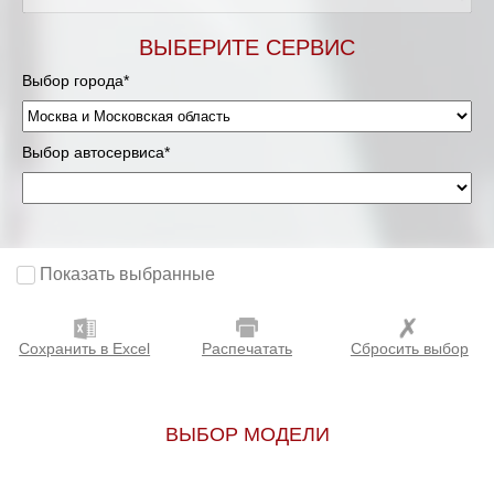
Мурманск
ВЫБЕРИТЕ СЕРВИС
Выбор города*
Нижневартовск
Нижний Новгород
Выбор автосервиса*
Новосибирск
Одинцово
Показать выбранные
Орёл
Сохранить в Excel
Распечатать
Сбросить выбор
Оренбург
Пенза
ВЫБОР МОДЕЛИ
Петрозаводск