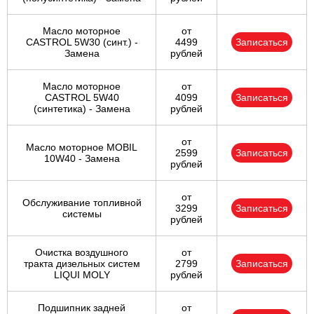
Масло моторное
от
CASTROL 5W30 (синт.) -
4499
Записаться
Замена
рублей
Масло моторное
от
CASTROL 5W40
4099
Записаться
(синтетика) - Замена
рублей
от
Масло моторное MOBIL
2599
Записаться
10W40 - Замена
рублей
от
Обслуживание топливной
3299
Записаться
системы
рублей
Очистка воздушного
от
тракта дизельных систем
2799
Записаться
LIQUI MOLY
рублей
Подшипник задней
от