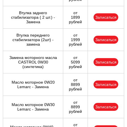
Ульяновск
Втулка заднего
от
стабилизатора ( 2 шт.) -
1899
Записаться
Замена
рублей
Чебоксары
Втулка переднего
от
Челябинск
стабилизатора (2шт) -
1999
Записаться
замена
рублей
Череповец
Замена моторного масла
от
CASTROL 0W30
5099
Записаться
Ярославль
(синтетика)
рублей
от
Масло моторное 0W20
8899
Записаться
Lemarc - Замена
рублей
от
Масло моторное 0W30
8899
Записаться
Lemarc - Замена
рублей
от