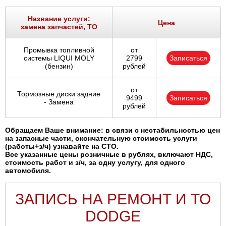
Ростов-на-Дону
Название услуги:
Цена
замена запчастей, ТО
Самара
Промывка топливной
от
Санкт-Петербург
системы LIQUI MOLY
2799
Записаться
(бензин)
рублей
Саратов
от
Тормозные диски задние
9499
Записаться
Солнцево
- Замена
рублей
Сочи
Обращаем Ваше внимание: в связи с нестабильностью цен
на запасные части, окончательную стоимость услуги
(работы+з/ч) узнавайте на СТО.
Сургут
Все указанные цены розничные в рублях, включают НДС,
стоимость работ и з/ч, за одну услугу, для одного
автомобиля.
Тольятти
ЗАПИСЬ НА РЕМОНТ И ТО
Тула
DODGE
Тюмень