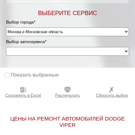
Мурманск
ВЫБЕРИТЕ СЕРВИС
Выбор города*
Нижневартовск
Нижний Новгород
Выбор автосервиса*
Новосибирск
Одинцово
Показать выбранные
Орёл
Сохранить в Excel
Распечатать
Сбросить выбор
Оренбург
Пенза
ЦЕНЫ НА РЕМОНТ АВТОМОБИЛЕЙ DODGE
VIPER
Петрозаводск