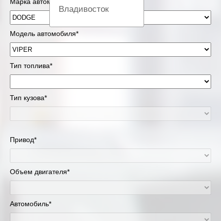
Марка автомобиля*
Владивосток
Вологда
Модель автомобиля*
Екатеринбург
Тип топлива*
Казань
Тип кузова*
Киров
Краснодар
Привод*
Красноярск
Липецк
Объем двигателя*
Москва и Московская область
Автомобиль*
Муравленко