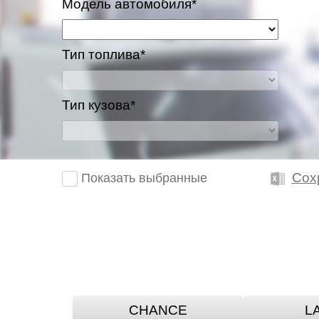
Модель автомобиля*
Казань
Тип топлива*
Киров
Краснодар
Тип кузова*
Красноярск
Липецк
Сох
Показать выбранные
Моск
Муравленко
Мурманск
Нижневартовск
CHANCE
L