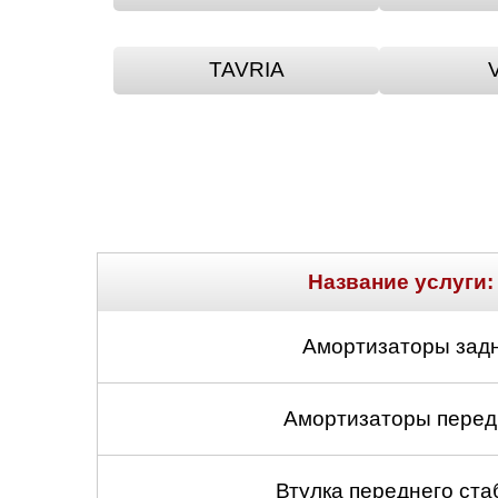
Нижний Новгоро
TAVRIA
Новосибирск
Одинцово
Орёл
Оренбург
Название услуги:
Пенза
Петрозаводск
Амортизаторы задн
Ростов-на-Дону
Амортизаторы передн
Самара
Втулка переднего ста
Санкт-Петербург