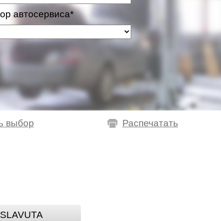
ор автосервиса*
ь выбор
Распечатать
SLAVUTA