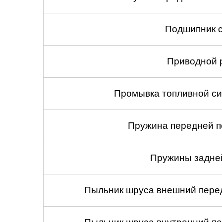
Саратов
Подшипник с
Солнцево
Приводной 
Сочи
Сургут
Промывка топливной си
Тольятти
Пружина передней по
Тула
Пружины задней
Тюмень
Ульяновск
Пыльник шруса внешний перед
Чебоксары