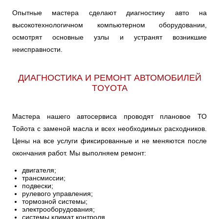
COROLLA
CORONA
CRESTA
Опытные мастера сделают диагностику авто на
Ульяновск
высокотехнологичном компьютерном оборудовании,
осмотрят основные узлы и устранят возникшие
CROWN
CYNOS
DUET
Чебоксары
неисправности.
Челябинск
ECHO
ESTIMA
FJ
ДИАГНОСТИКА И РЕМОНТ АВТОМОБИЛЕЙ
Череповец
TOYOTA
FJ CRUISER
FORTUNER
GAIA
Ярославль
Мастера нашего автосервиса проводят плановое ТО
Тойота с заменой масла и всех необходимых расходников.
GT
HARRIER
HIGHLANDER
Цены на все услуги фиксированные и не меняются после
окончания работ. Мы выполняем ремонт:
HILUX
IPSUM
IQ
двигателя;
трансмиссии;
подвески;
LAND CRUISER
ISIS
IST
рулевого управления;
200
тормозной системы;
электрооборудования;
системы климат контроля.