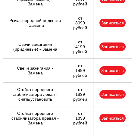
Замена
рублей
от
Рычаг передней подвески
8099
Записаться
- Замена
рублей
от
Свечи зажигания
4199
Записаться
(иридиевые) - Замена
рублей
от
Свечи зажигания -
1499
Записаться
Замена
рублей
Стойка переднего
от
стабилизатора левая -
1899
Записаться
снять/установить
рублей
Стойка переднего
от
стабилизатора правая -
1899
Записаться
Замена
рублей