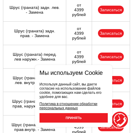
от
Шрус (граната) задн. лев.
4399
Записаться
- Замена
рублей
от
Шрус (граната) задн.
4399
Записаться
прав. - Замена
рублей
от
Шрус (граната) перед.
4399
Записаться
лев наружн.- Замена
рублей
Мы используем Cookie
от
Шрус (граната) перед.
4399
Записаться
лев. внутр. - Замена
Используя данный сайт, вы даете
рублей
согласие на использование файлов
cookie, помогающих нам сделать его
удобнее для вас.
от
Шрус (граната) передн
4399
Записаться
Политика в отношении обработки
прав, наружн.- Замена
персональных данных
рублей
ПРИНЯТЬ
от
Шрус (граната) передн.
4399
Записаться
прав.внутр. - Замена
рублей