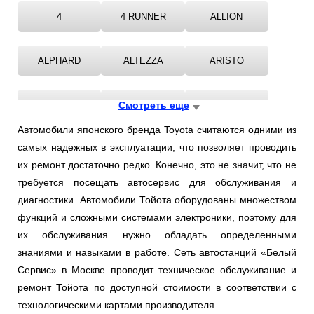
Ростов-на-Дону
4
4 RUNNER
ALLION
Самара
ALPHARD
ALTEZZA
ARISTO
Санкт-Петербург
AURIS
Смотреть еще
AVALON
AVENSIS
Саратов
Автомобили японского бренда Toyota считаются одними из
Солнцево
самых надежных в эксплуатации, что позволяет проводить
AYGO
BREVIS
CALDINA
их ремонт достаточно редко. Конечно, это не значит, что не
Сочи
требуется посещать автосервис для обслуживания и
CAMI
CAMRY
CARIBE
диагностики. Автомобили Тойота оборудованы множеством
Сургут
функций и сложными системами электроники, поэтому для
их обслуживания нужно обладать определенными
CARINA
CAVALIER
CELICA
Тольятти
знаниями и навыками в работе. Сеть автостанций «Белый
Сервис» в Москве проводит техническое обслуживание и
Тула
CELSIOR
CENTURY
CHASER
ремонт Тойота по доступной стоимости в соответствии с
технологическими картами производителя.
Тюмень