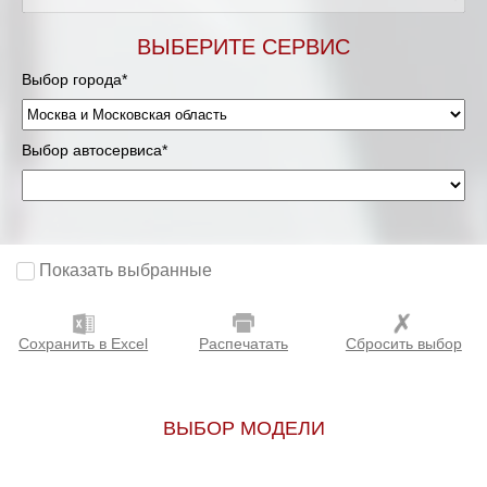
Мурманск
ВЫБЕРИТЕ СЕРВИС
Выбор города*
Нижневартовск
Нижний Новгород
Выбор автосервиса*
Новосибирск
Одинцово
Показать выбранные
Орёл
Сохранить в Excel
Распечатать
Сбросить выбор
Оренбург
Пенза
ВЫБОР МОДЕЛИ
Петрозаводск