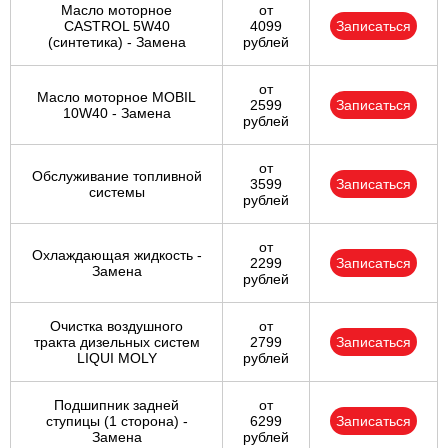
Масло моторное
от
CASTROL 5W40
4099
Записаться
(синтетика) - Замена
рублей
от
Масло моторное MOBIL
2599
Записаться
10W40 - Замена
рублей
от
Обслуживание топливной
3599
Записаться
системы
рублей
от
Охлаждающая жидкость -
2299
Записаться
Замена
рублей
Очистка воздушного
от
тракта дизельных систем
2799
Записаться
LIQUI MOLY
рублей
Подшипник задней
от
ступицы (1 сторона) -
6299
Записаться
Замена
рублей