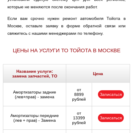
RAV
RAV 4
RUSH
которые не меняются после окончания работ.
Если вам срочно нужен ремонт автомобиля Тойота в
SEQUOIA
SIENNA
SPRINTER
Москве, оставьте заявку в форме обратной связи или
свяжитесь с нашими менеджерами по телефону.
STARLET
SUPRA
TUNDRA
ЦЕНЫ НА УСЛУГИ ТО ТОЙОТА В МОСКВЕ
URBAN
VENZA
VERSO
Название услуги:
Цена
VIOS
VIOS/YARIS
WILL
замена запчастей, ТО
от
Амортизаторы задние
WISH
YARIS
8899
bB
Записаться
(лев+прав) - замена
рублей
от
Амортизаторы передние
13399
Записаться
(лев + прав) - Замена
рублей