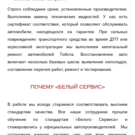
LAND CRUISER
LAND_CRUISER
MARK
PRADO
Строго соблюдаем сроки, установленные производителем.
Выполняем замену технических жидкостей. У нас есть
MARK II
MARK X
MATRIX
сертификат соответствия, который позволяет обслуживать
автомобили, находящихся на гарантии. При сильных
повреждениях транспортного средства во время ДТП или
MR
NADIA
NOAH/VOXY
агрессивной эксплуатации мы выполняем капитальный
ремонт автомобилей Тойота. Восстановление авто
OPA
PASEO
PICNIC
включает несколько базовых шагов: выявление неполадок,
составление перечня работ, ремонт и тестирование.
PLATZ
PORTE
PREMIO
ПОЧЕМУ «БЕЛЫЙ СЕРВИС»
PREVIA
PREVIA III
PRIUS
В работе мы всегда стараемся соответствовать высоким
стандартам качества. Все наши сотрудники прошли
PROBOX/SUCCEED
PROGRES
RAUM
обучение по стандартам «Белого Сервиса» и
стажировались у официальных автопроизводителей. Мы
установили единую систему цен для всех регионов,