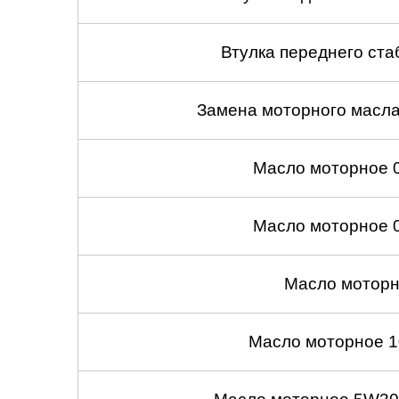
Саратов
Втулка переднего ста
Солнцево
Замена моторного масл
Сочи
Сургут
Масло моторное 
Тольятти
Масло моторное 
Тула
Масло моторн
Тюмень
Ульяновск
Масло моторное 1
Чебоксары