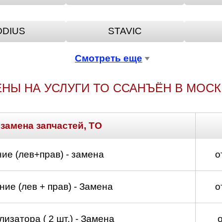
д
ODIUS
STAVIC
Смотреть еще
НЫ НА УСЛУГИ ТО ССАНЪЁН В МОС
 замена запчастей, ТО
ие (лев+прав) - замена
о
ие (лев + прав) - Замена
о
изатора ( 2 шт.) - Замена