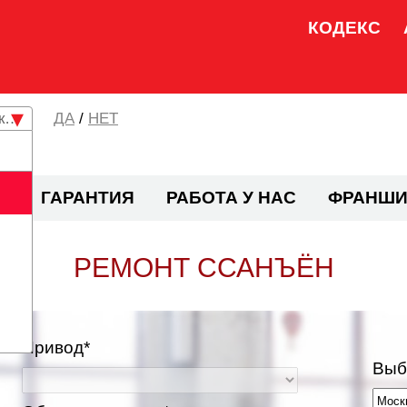
КОДЕКС
кая область
/
НЕТ
И
ГАРАНТИЯ
РАБОТА У НАС
ФРАНШИ
РЕМОНТ ССАНЪЁН
Привод*
Выб