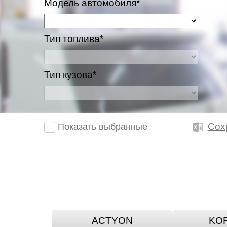
Модель автомобиля*
Казань
Тип топлива*
Киров
Краснодар
Тип кузова*
Красноярск
Липецк
Сох
Показать выбранные
Моск
Муравленко
Мурманск
Нижневартовск
ACTYON
KO