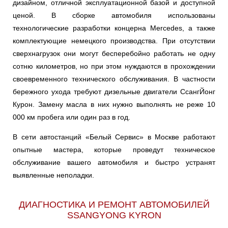
дизайном, отличной эксплуатационной базой и доступной
Ростов-на-Дону
ценой. В сборке автомобиля использованы
технологические разработки концерна Mercedes, а также
Самара
комплектующие немецкого производства. При отсутствии
сверхнагрузок они могут бесперебойно работать не одну
Санкт-Петербург
сотню километров, но при этом нуждаются в прохождении
Саратов
своевременного технического обслуживания. В частности
бережного ухода требуют дизельные двигатели СсангЙонг
Солнцево
Курон. Замену масла в них нужно выполнять не реже 10
000 км пробега или один раз в год.
Сочи
В сети автостанций «Белый Сервис» в Москве работают
опытные мастера, которые проведут техническое
Сургут
обслуживание вашего автомобиля и быстро устранят
Тольятти
выявленные неполадки.
Тула
ДИАГНОСТИКА И РЕМОНТ АВТОМОБИЛЕЙ
SSANGYONG KYRON
Тюмень