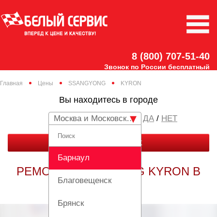
8 (800) 707-51-40
Звонок по России бесплатный
Главная
Цены
SSANGYONG
KYRON
Вы находитесь в городе
Москва и Московская область
/
НЕТ
ЗАКАЗАТЬ ЗВОНОК
Барнаул
РЕМОНТ SSANGYONG KYRON В
Благовещенск
МОСКВЕ
Брянск