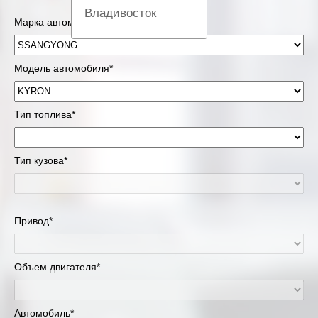
Владивосток
Марка автомобиля*
Вологда
Модель автомобиля*
Екатеринбург
Казань
Тип топлива*
Киров
Тип кузова*
Краснодар
Красноярск
Привод*
Липецк
Объем двигателя*
Москва и Московская область
Муравленко
Автомобиль*