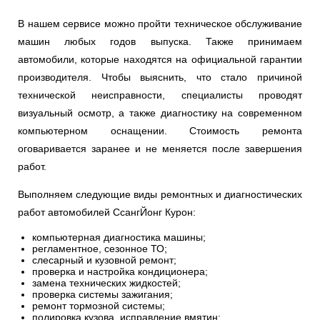
В нашем сервисе можно пройти техническое обслуживание
Ульяновск
машин любых годов выпуска. Также принимаем
Чебоксары
автомобили, которые находятся на официальной гарантии
производителя. Чтобы выяснить, что стало причиной
Челябинск
технической неисправности, специалисты проводят
визуальный осмотр, а также диагностику на современном
Череповец
компьютерном оснащении. Стоимость ремонта
оговаривается заранее и не меняется после завершения
Ярославль
работ.
Выполняем следующие виды ремонтных и диагностических
работ автомобилей СсангЙонг Курон:
компьютерная диагностика машины;
регламентное, сезонное ТО;
слесарный и кузовной ремонт;
проверка и настройка кондиционера;
замена технических жидкостей;
проверка системы зажигания;
ремонт тормозной системы;
полировка кузова, исправление вмятин;