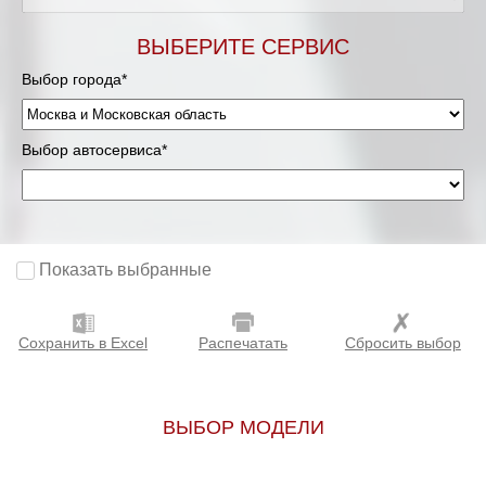
Мурманск
ВЫБЕРИТЕ СЕРВИС
Выбор города*
Нижневартовск
Нижний Новгород
Выбор автосервиса*
Новосибирск
Одинцово
Показать выбранные
Орёл
Сохранить в Excel
Распечатать
Сбросить выбор
Оренбург
Пенза
ВЫБОР МОДЕЛИ
Петрозаводск