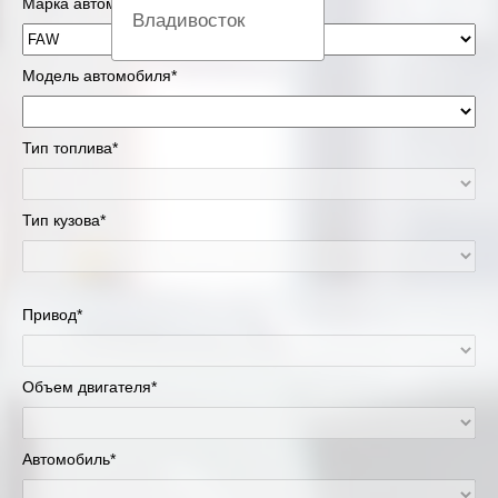
Марка автомобиля*
Владивосток
Вологда
Модель автомобиля*
Екатеринбург
Тип топлива*
Казань
Тип кузова*
Киров
Краснодар
Привод*
Красноярск
Липецк
Объем двигателя*
Москва и Московская область
Автомобиль*
Муравленко