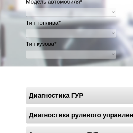
Модель автомобиля*
Казань
Тип топлива*
Киров
Краснодар
Тип кузова*
Красноярск
Липецк
Моск
Диагностика ГУР
Муравленко
Мурманск
Диагностика рулевого управле
Нижневартовск