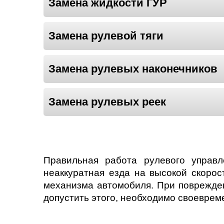
Замена жидкости ГУР
Нижний Новгоро
Новосибирск
Замена рулевой тяги
Одинцово
Замена рулевых наконечников
Орёл
Замена рулевых реек
Оренбург
Пенза
Петрозаводск
Правильная работа рулевого управ
неаккуратная езда на высокой скорос
Ростов-на-Дону
механизма автомобиля. При поврежден
допустить этого, необходимо своеврем
Самара
Санкт-Петербург