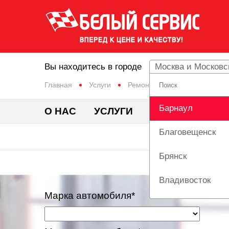
Вы находитесь в городе
Москва и Московс
Главная
Услуги
Ремонт рулевого управления
Барнаул
О НАС
УСЛУГИ
ЦЕНЫ
АКЦИ
Благовещенск
Р
Брянск
Владивосток
Марка автомобиля*
Вологда
Екатеринбург