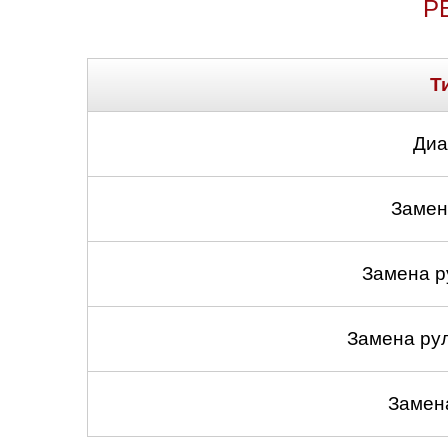
Р
Саратов
Т
Солнцево
Сочи
Диа
Сургут
Замен
Тольятти
Замена ру
Тула
Тюмень
Замена ру
Ульяновск
Замен
Чебоксары