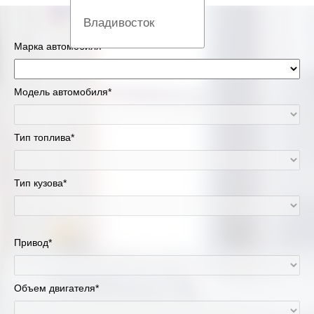
Владивосток
Марка автомобиля*
Вологда
Екатеринбург
Модель автомобиля*
Казань
Тип топлива*
Киров
Тип кузова*
Краснодар
Красноярск
Привод*
Липецк
Москва и Московская область
Объем двигателя*