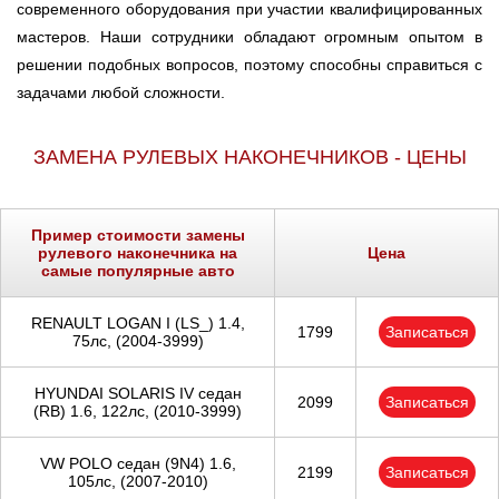
современного оборудования при участии квалифицированных
Ростов-на-Дону
мастеров. Наши сотрудники обладают огромным опытом в
решении подобных вопросов, поэтому способны справиться с
Самара
задачами любой сложности.
Санкт-Петербург
ЗАМЕНА РУЛЕВЫХ НАКОНЕЧНИКОВ - ЦЕНЫ
Саратов
Пример стоимости замены
Солнцево
рулевого наконечника на
Цена
самые популярные авто
Сочи
RENAULT LOGAN I (LS_) 1.4,
1799
Записаться
75лс, (2004-3999)
Сургут
HYUNDAI SOLARIS IV седан
Тольятти
2099
Записаться
(RB) 1.6, 122лс, (2010-3999)
Тула
VW POLO седан (9N4) 1.6,
2199
Записаться
105лс, (2007-2010)