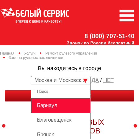
8 (800) 707-51-40
Звонок по России бесплатный
Главная
Услуги
Ремонт рулевого управления
Замена рулевых наконечников
Вы находитесь в городе
Москва и Московская область
/
НЕТ
ЗАКАЗАТЬ ЗВОНОК
Барнаул
Благовещенск
ЗАМЕНА РУЛЕВЫХ
НАКОНЕЧНИКОВ
Брянск