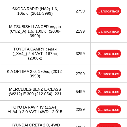
Тюмень
SKODA RAPID (NA2) 1.6,
2799
Записаться
105лс, (2011-3999)
Ульяновск
MITSUBISHI LANCER седан
Чебоксары
(CY/Z_A) 1.5, 109лс, (2008-
2199
Записаться
3999)
Челябинск
TOYOTA CAMRY седан
(_XV4_) 2.4 VVTi, 167лс,
3299
Записаться
Череповец
(2006-2
Ярославль
KIA OPTIMA 2.0, 170лс, (2012-
2799
Записаться
3999)
MERCEDES-BENZ E-CLASS
5499
Записаться
(W212) E 300 (212.054), 231
TOYOTA RAV 4 IV (ZSA4_,
2299
Записаться
ALA4_) 2.0 VVT-i 4WD - 2 015
HYUNDAI CRETA 2.0, 4WD