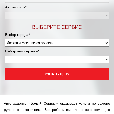
Муравленко
Автомобиль*
Мурманск
Нижневартовск
ВЫБЕРИТЕ СЕРВИС
Выбор города*
Нижний Новгород
Новосибирск
Выбор автосервиса*
Одинцово
Орёл
УЗНАТЬ ЦЕНУ
Оренбург
Пенза
Автотехцентр «Белый Сервис» оказывает услуги по замене
Петрозаводск
рулевого наконечника. Все работы выполняются с помощью