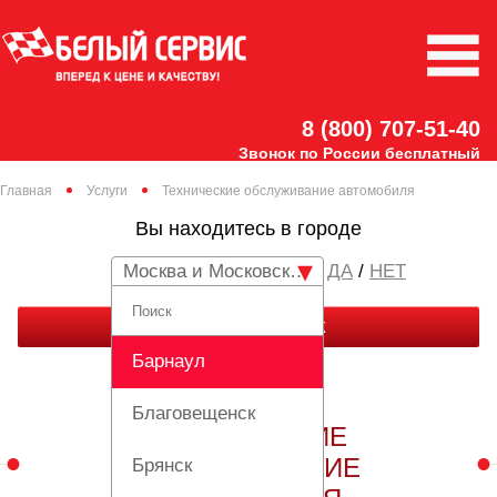
8 (800) 707-51-40
Звонок по России бесплатный
Главная
Услуги
Технические обслуживание автомобиля
Вы находитесь в городе
Москва и Московская область
/
НЕТ
ЗАКАЗАТЬ ЗВОНОК
Барнаул
Благовещенск
ТЕХНИЧЕСКИЕ
ОБСЛУЖИВАНИЕ
Брянск