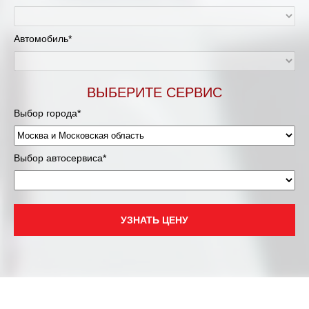
Мурманск
Автомобиль*
Нижневартовск
ВЫБЕРИТЕ СЕРВИС
Нижний Новгород
Выбор города*
Новосибирск
Одинцово
Выбор автосервиса*
Орёл
УЗНАТЬ ЦЕНУ
Оренбург
Пенза
Петрозаводск