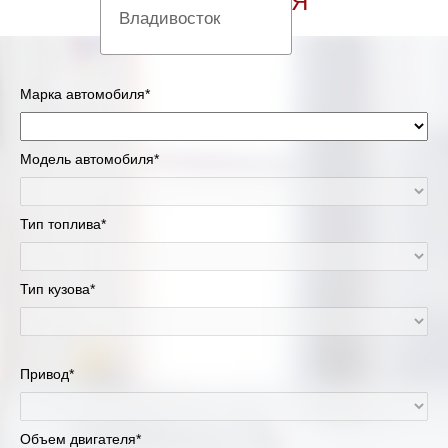
АВТОМОБИЛЯ
Владивосток
Вологда
Марка автомобиля*
Екатеринбург
Казань
Модель автомобиля*
Киров
Тип топлива*
Краснодар
Тип кузова*
Красноярск
Липецк
Привод*
Москва и Московская область
Объем двигателя*
Муравленко