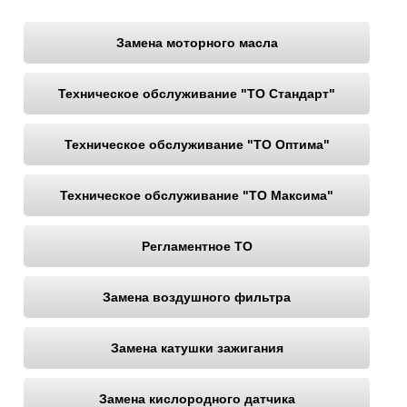
Ростов-на-Дону
Замена моторного масла
Самара
Техническое обслуживание "ТО Стандарт"
Санкт-Петербург
Саратов
Техническое обслуживание "ТО Оптима"
Солнцево
Техническое обслуживание "ТО Максима"
Сочи
Регламентное ТО
Сургут
Замена воздушного фильтра
Тольятти
Замена катушки зажигания
Тула
Тюмень
Замена кислородного датчика