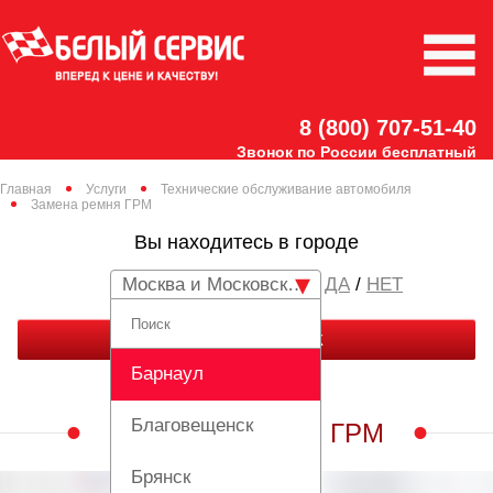
8 (800) 707-51-40
Звонок по России бесплатный
Главная
Услуги
Технические обслуживание автомобиля
Замена ремня ГРМ
Вы находитесь в городе
Москва и Московская область
/
НЕТ
ЗАКАЗАТЬ ЗВОНОК
Барнаул
Благовещенск
ЗАМЕНА РЕМНЯ ГРМ
Брянск