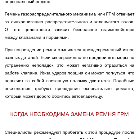
персональный подход.
Ростов-на-Дону
Ремень газораспределительного механизма или ГРМ отвечает
за синхронизацию распределительного и коленчатого валов.
Самара
От его целостности зависит безопасное взаимодействие
между клапанами и поршнями.
Санкт-Петербург
При повреждении ремня отмечается преждевременный износ
Саратов
важных деталей. Если своевременно не предпринять меры по
устранению неполадок, это может негативно отразиться на
Солнцево
работе клапана. Из-за ударов поршня он может погнуться, что
повлечет за собой внезапную поломку двигателя. Подобные
Сочи
последствия требуют проведения основательно ремонта,
который может дорого обойтись автовладельцу.
Сургут
Тольятти
КОГДА НЕОБХОДИМА ЗАМЕНА РЕМНЯ ГРМ
Тула
Специалисты рекомендуют прибегать к этой процедуре после