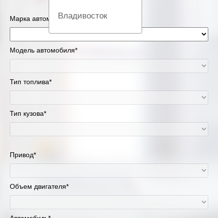
Владивосток
Марка автомобиля*
Вологда
Модель автомобиля*
Екатеринбург
Тип топлива*
Казань
Киров
Тип кузова*
Краснодар
Красноярск
Привод*
Липецк
Объем двигателя*
Москва и Московская область