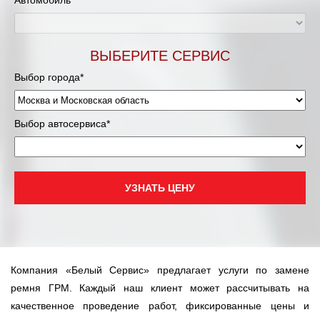
Автомобиль*
Муравленко
Мурманск
ВЫБЕРИТЕ СЕРВИС
Нижневартовск
Выбор города*
Нижний Новгород
Выбор автосервиса*
Новосибирск
Одинцово
УЗНАТЬ ЦЕНУ
Орёл
Оренбург
Компания «Белый Сервис» предлагает услуги по замене
Пенза
ремня ГРМ. Каждый наш клиент может рассчитывать на
качественное проведение работ, фиксированные цены и
Петрозаводск