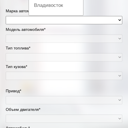
Владивосток
Марка автомобиля*
Вологда
Модель автомобиля*
Екатеринбург
Казань
Тип топлива*
Киров
Тип кузова*
Краснодар
Красноярск
Привод*
Липецк
Объем двигателя*
Москва и Московская область
Муравленко