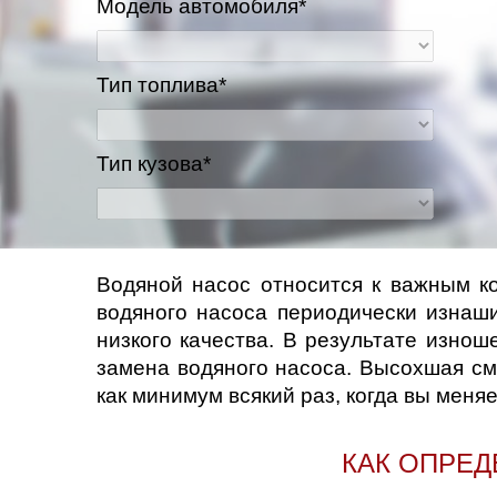
Модель автомобиля*
Казань
Тип топлива*
Киров
Краснодар
Тип кузова*
Красноярск
Липецк
Водяной насос относится к важным к
водяного насоса периодически изнаш
Моск
низкого качества. В результате изно
Муравленко
замена водяного насоса. Высохшая см
как минимум всякий раз, когда вы мен
Мурманск
КАК ОПРЕД
Нижневартовск