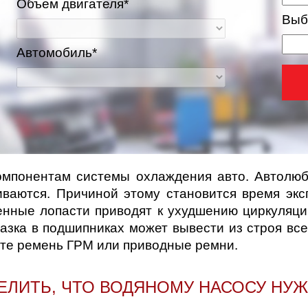
Объем двигателя*
Выб
Автомобиль*
омпонентам системы охлаждения авто. Автолюб
иваются. Причиной этому становится время эк
ва и Московская область
шенные лопасти приводят к ухудшению циркуляц
азка в подшипниках может вывести из строя вс
яете ремень ГРМ или приводные ремни.
ЕЛИТЬ, ЧТО ВОДЯНОМУ НАСОСУ НУ