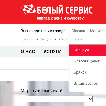
Вы находитесь в городе
Москва и Московс
Главная
Услуги
Система охлаждения
Зам
Барнаул
О НАС
УСЛУГИ
ЦЕНЫ
АКЦИ
Благовещенск
Брянск
Владивосток
Марка автомобиля*
Вологда
Екатеринбург