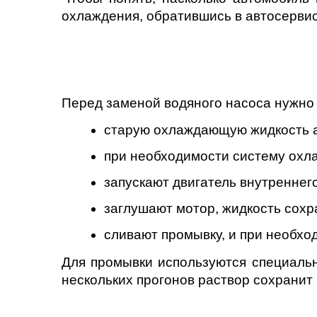
охлаждения, обратившись в автосервис
Саратов
Солнцево
Сочи
Перед заменой водяного насоса нужно 
старую охлаждающую жидкость а
Сургут
при необходимости систему охл
Тольятти
запускают двигатель внутреннег
Тула
заглушают мотор, жидкость сохр
Тюмень
сливают промывку, и при необхо
Для промывки используются специаль
Ульяновск
нескольких прогонов раствор сохранит
Чебоксары