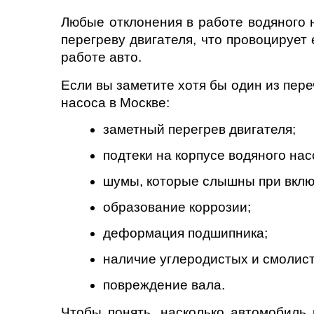
Нижний Новгоро
Любые отклонения в работе водяного 
перегреву двигателя, что провоцирует
Новосибирск
работе авто.
Одинцово
Если вы заметите хотя бы один из пере
насоса в Москве:
Орёл
заметный перегрев двигателя;
Оренбург
подтеки на корпусе водяного нас
Пенза
шумы, которые слышны при вклю
образование коррозии;
Петрозаводск
деформация подшипника;
Ростов-на-Дону
наличие углеродистых и смолис
Самара
повреждение вала.
Санкт-Петербург
Чтобы понять, насколько автомобиль