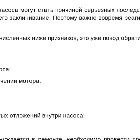
д
насоса могут стать причиной серьезных последс
 его заклинивание. Поэтому важно вовремя реа
численных ниже признаков, это уже повод обрат
оса;
чении мотора;
тых отложений внутри насоса;
 нуждается в ремонте, необходимо провести п