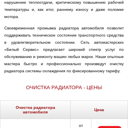
нарушению теплоотдачи, критическому повышению рабочей
Ростов-на-Дону
температуры и, как итог, раннему износу и даже поломке
мотора.
Самара
Своевременная промывка радиатора автомобиля позволит
Санкт-Петербург
поддерживать техническое состояние транспортного средства
в удовлетворительном состоянии. Сеть автомастерских
Саратов
«Белый Сервис» предлагает широкий спектр услуг по
обслуживанию и ремонту машин любых марок. Наши опытные
Солнцево
мастера быстро и профессионально произведут очистку
радиатора системы охлаждения по фиксированному тарифу.
Сочи
ОЧИСТКА РАДИАТОРА - ЦЕНЫ
Сургут
Тольятти
Очистка радиатора
Цена
автомобиля
Тула
от