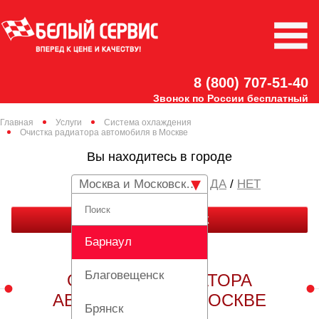
8 (800) 707-51-40
Звонок по России бесплатный
Главная
Услуги
Система охлаждения
Очистка радиатора автомобиля в Москве
Вы находитесь в городе
Москва и Московская область
/
НЕТ
ЗАКАЗАТЬ ЗВОНОК
Барнаул
Благовещенск
ОЧИСТКА РАДИАТОРА
АВТОМОБИЛЯ В МОСКВЕ
Брянск