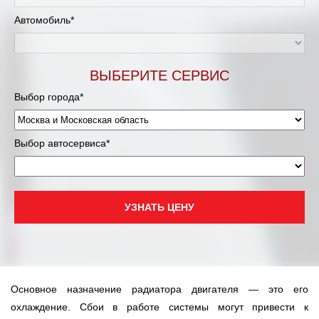
Муравленко
Автомобиль*
Мурманск
Нижневартовск
ВЫБЕРИТЕ СЕРВИС
Выбор города*
Нижний Новгород
Новосибирск
Выбор автосервиса*
Одинцово
Орёл
УЗНАТЬ ЦЕНУ
Оренбург
Пенза
Основное назначение радиатора двигателя — это его
Петрозаводск
охлаждение. Сбои в работе системы могут привести к