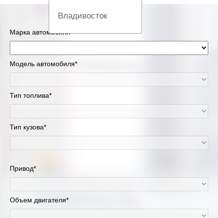
Владивосток
Марка автомобиля*
Вологда
Екатеринбург
Модель автомобиля*
Казань
Тип топлива*
Киров
Тип кузова*
Краснодар
Красноярск
Привод*
Липецк
Москва и Московская область
Объем двигателя*