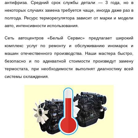
антифриза. Средний срок службы детали — 3 года, но в
Ростов-на-Дону
некоторых случаях замена требуется чаще, иногда даже раз в
полгода. Ресурс терморегулятора зависит от марки и модели
Самара
авто, интенсивности использования.
Санкт-Петербург
Сеть автоцентров «Белый Сервис» предлагает широкий
комплекс услуг по ремонту и обслуживанию иномарок и
Саратов
машин отечественного производства. Наши мастера быстро,
безопасно и по адекватной стоимости произведут замену
Солнцево
термостата, при необходимости выполнят диагностику всей
системы охлаждения.
Сочи
Сургут
Тольятти
Тула