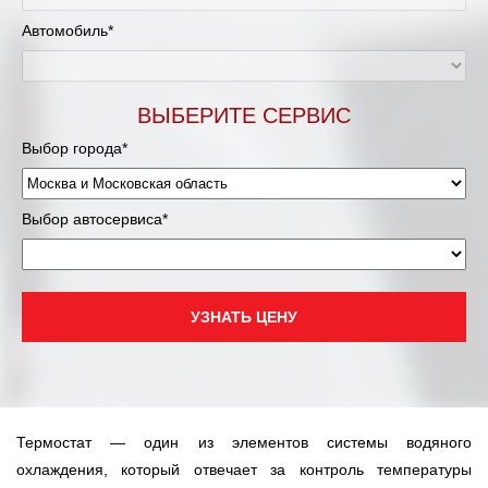
Муравленко
Автомобиль*
Мурманск
Нижневартовск
ВЫБЕРИТЕ СЕРВИС
Выбор города*
Нижний Новгород
Новосибирск
Выбор автосервиса*
Одинцово
Орёл
УЗНАТЬ ЦЕНУ
Оренбург
Пенза
Термостат — один из элементов системы водяного
Петрозаводск
охлаждения, который отвечает за контроль температуры