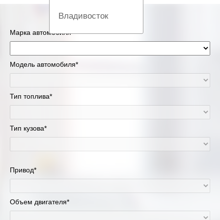
Владивосток
Марка автомобиля*
Вологда
Екатеринбург
Модель автомобиля*
Казань
Тип топлива*
Киров
Тип кузова*
Краснодар
Красноярск
Привод*
Липецк
Москва и Московская область
Объем двигателя*