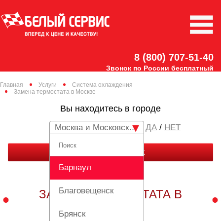
8 (800) 707-51-40
Звонок по России бесплатный
Главная
Услуги
Система охлаждения
Замена термостата в Москве
Вы находитесь в городе
Москва и Московская область
/
НЕТ
ЗАКАЗАТЬ ЗВОНОК
Барнаул
Благовещенск
ЗАМЕНА ТЕРМОСТАТА В
МОСКВЕ
Брянск