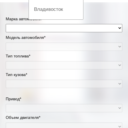
Владивосток
Марка автомобиля*
Вологда
Екатеринбург
Модель автомобиля*
Казань
Тип топлива*
Киров
Тип кузова*
Краснодар
Красноярск
Привод*
Липецк
Москва и Московская область
Объем двигателя*