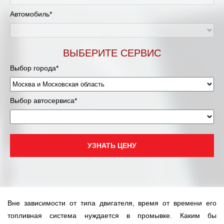
Муравленко
Автомобиль*
Мурманск
Нижневартовск
ВЫБЕРИТЕ СЕРВИС
Выбор города*
Нижний Новгород
Новосибирск
Выбор автосервиса*
Одинцово
Орёл
УЗНАТЬ ЦЕНУ
Оренбург
Пенза
Вне зависимости от типа двигателя, время от времени его
Петрозаводск
топливная система нуждается в промывке. Каким бы