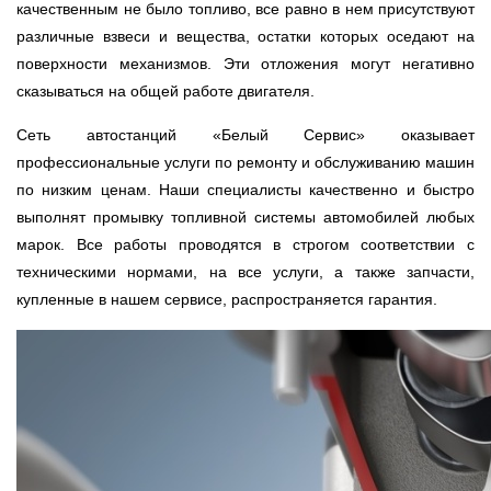
качественным не было топливо, все равно в нем присутствуют
Ростов-на-Дону
различные взвеси и вещества, остатки которых оседают на
поверхности механизмов. Эти отложения могут негативно
Самара
сказываться на общей работе двигателя.
Санкт-Петербург
Сеть автостанций «Белый Сервис» оказывает
профессиональные услуги по ремонту и обслуживанию машин
Саратов
по низким ценам. Наши специалисты качественно и быстро
выполнят промывку топливной системы автомобилей любых
Солнцево
марок. Все работы проводятся в строгом соответствии с
техническими нормами, на все услуги, а также запчасти,
Сочи
купленные в нашем сервисе, распространяется гарантия.
Сургут
Тольятти
Тула