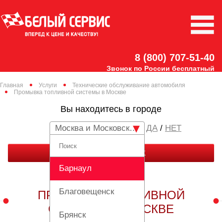
8 (800) 707-51-40
Звонок по России бесплатный
Главная
Услуги
Технические обслуживание автомобиля
Промывка топливной системы в Москве
Вы находитесь в городе
Москва и Московская область
/
НЕТ
ЗАКАЗАТЬ ЗВОНОК
Барнаул
Благовещенск
ПРОМЫВКА ТОПЛИВНОЙ
СИСТЕМЫ В МОСКВЕ
Брянск