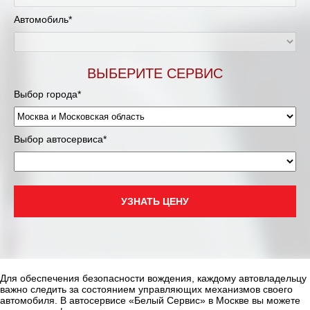
Муравленко
Автомобиль*
Мурманск
Нижневартовск
ВЫБЕРИТЕ СЕРВИС
Выбор города*
Нижний Новгород
Новосибирск
Выбор автосервиса*
Одинцово
Орёл
УЗНАТЬ ЦЕНУ
Оренбург
Пенза
Для обеспечения безопасности вождения, каждому автовладельцу
важно следить за состоянием управляющих механизмов своего
Петрозаводск
автомобиля. В автосервисе «Белый Сервис» в Москве вы можете