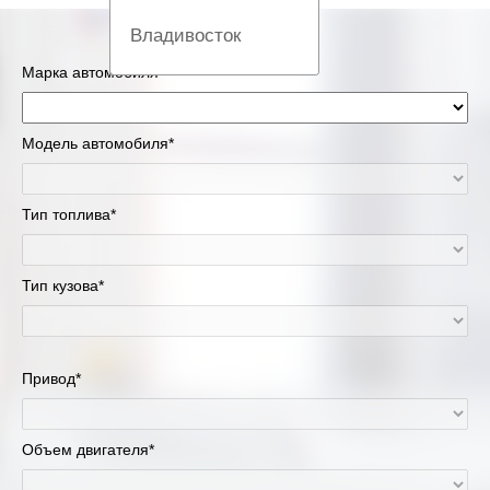
Владивосток
Марка автомобиля*
Вологда
Екатеринбург
Модель автомобиля*
Казань
Тип топлива*
Киров
Тип кузова*
Краснодар
Красноярск
Привод*
Липецк
Москва и Московская область
Объем двигателя*