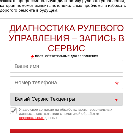
заказать профессиональную диагностику рулевого управления,
которая поможет выявить потенциальные проблемы и избежать
Ростов-на-Дону
дорогого ремонта в будущем.
Самара
ДИАГНОСТИКА РУЛЕВОГО
УПРАВЛЕНИЯ – ЗАПИСЬ В
Санкт-Петербург
СЕРВИС
Саратов
*
поля, обязательные для заполнения
Солнцево
Сочи
Сургут
Тольятти
Я даю свое согласие на обработку моих персональных
данных, в соответствии с политикой обработки
персональных
данных.
Тула