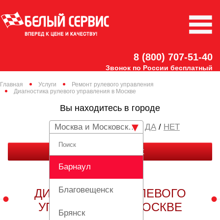
8 (800) 707-51-40
Звонок по России бесплатный
Главная
Услуги
Ремонт рулевого управления
Диагностика рулевого управления в Москве
Вы находитесь в городе
Москва и Московская область
/
НЕТ
ЗАКАЗАТЬ ЗВОНОК
Барнаул
Благовещенск
ДИАГНОСТИКА РУЛЕВОГО
УПРАВЛЕНИЯ В МОСКВЕ
Брянск