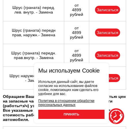
от
Шрус (граната) перед.
4899
Записаться
лев. внутр. - Замена
рублей
от
Шрус (граната) передн
4899
Записаться
прав, наружн.- Замена
рублей
от
Шрус (граната) передн.
4899
Записаться
прав.внутр. - Замена
рублей
Мы используем Cookie
от
Шрус наружний (граната)
4899
Записаться
- Замена
Используя данный сайт, вы даете
рублей
согласие на использование файлов
cookie, помогающих нам сделать его
удобнее для вас.
Обращаем Ваше внимание: в связи с нестабильностью цен
Политика в отношении обработки
на запасные части, окончательную стоимость услуги
персональных данных
(работы+з/ч) узнавайте на СТО.
Все указанные цены розничные в рублях, включают НДС,
ПРИНЯТЬ
стоимость работ и з/ч, за одну услугу, для одного
автомобиля.