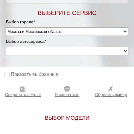
Мурманск
ВЫБЕРИТЕ СЕРВИС
Выбор города*
Нижневартовск
Нижний Новгород
Выбор автосервиса*
Новосибирск
Одинцово
Показать выбранные
Орёл
Сохранить в Excel
Распечатать
Сбросить выбор
Оренбург
Пенза
ВЫБОР МОДЕЛИ
Петрозаводск