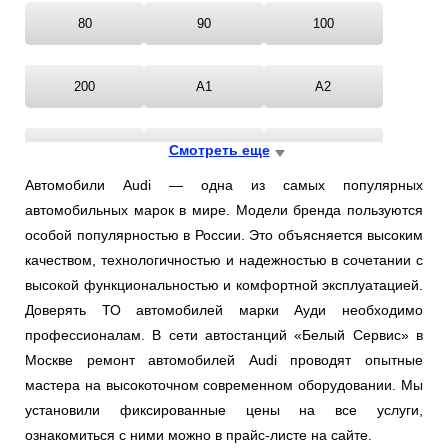
Ростов-на-Дону
80
90
100
Самара
200
A1
A2
Санкт-Петербург
A3
Смотреть еще
A4
A5
Саратов
Автомобили Audi — одна из самых популярных
Солнцево
автомобильных марок в мире. Модели бренда пользуются
A6
A7
A8
особой популярностью в России. Это объясняется высоким
Сочи
качеством, технологичностью и надежностью в сочетании с
ALLROAD
AUDI
CABRIOLET
высокой функциональностью и комфортной эксплуатацией.
Сургут
Доверять ТО автомобилей марки Ауди необходимо
профессионалам. В сети автостанций «Белый Сервис» в
COUPE
Q3
Q5
Тольятти
Москве ремонт автомобилей Audi проводят опытные
мастера на высокоточном современном оборудовании. Мы
Тула
Q7
QUATTRO
TT
установили фиксированные цены на все услуги,
ознакомиться с ними можно в прайс-листе на сайте.
Тюмень