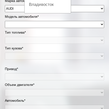
Марка автомобиля*
Владивосток
Вологда
Модель автомобиля*
Екатеринбург
Тип топлива*
Казань
Тип кузова*
Киров
Краснодар
Привод*
Красноярск
Липецк
Объем двигателя*
Москва и Московская область
Автомобиль*
Муравленко