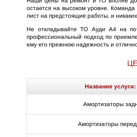
Наши цены на ремонт и ТО вполне до
остается на высоком уровне. Команда
Саратов
лист на предстоящие работы, и никаки
Солнцево
Не откладывайте ТО Ауди А4 на пот
профессиональный подход по приемлем
Сочи
ему его прежнюю надежность и отлично
Сургут
ЦЕ
Тольятти
Тула
Название услуги:
Тюмень
Амортизаторы задн
Ульяновск
Амортизаторы передн
Чебоксары