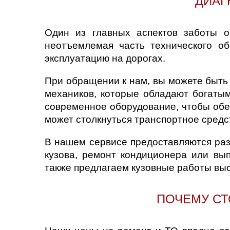
ДИАГ
Нижний Новгоро
Один из главных аспектов заботы 
Новосибирск
неотъемлемая часть технического о
эксплуатацию на дорогах.
Одинцово
При обращении к нам, вы можете быть
Орёл
механиков, которые обладают богатым
современное оборудование, чтобы обе
Оренбург
может столкнуться транспортное средс
Пенза
В нашем сервисе предоставляются раз
кузова, ремонт кондиционера или вы
Петрозаводск
также предлагаем кузовные работы высо
Ростов-на-Дону
ПОЧЕМУ СТ
Самара
Санкт-Петербург