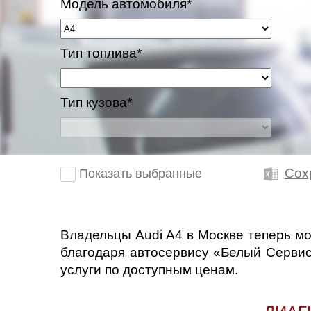
Модель автомобиля*
Казань
Тип топлива*
Киров
Краснодар
Тип кузова*
Красноярск
Липецк
Сох
Показать выбранные
Моск
Муравленко
Владельцы Audi A4 в Москве теперь мо
благодаря автосервису «Белый Сервис
Мурманск
услуги по доступным ценам.
Нижневартовск