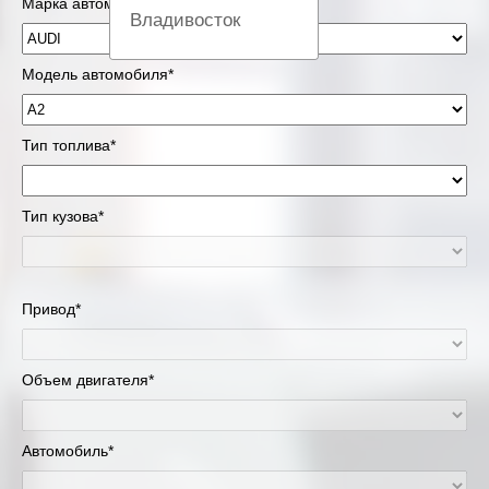
Марка автомобиля*
Владивосток
Вологда
Модель автомобиля*
Екатеринбург
Тип топлива*
Казань
Тип кузова*
Киров
Краснодар
Привод*
Красноярск
Липецк
Объем двигателя*
Москва и Московская область
Автомобиль*
Муравленко