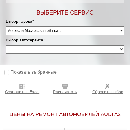
Мурманск
ВЫБЕРИТЕ СЕРВИС
Выбор города*
Нижневартовск
Нижний Новгород
Выбор автосервиса*
Новосибирск
Одинцово
Показать выбранные
Орёл
Сохранить в Excel
Распечатать
Сбросить выбор
Оренбург
Пенза
ЦЕНЫ НА РЕМОНТ АВТОМОБИЛЕЙ AUDI A2
Петрозаводск