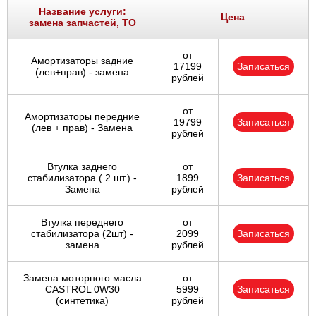
Ростов-на-Дону
Название услуги:
Цена
замена запчастей, ТО
Самара
от
Амортизаторы задние
17199
Записаться
(лев+прав) - замена
Санкт-Петербург
рублей
Саратов
от
Амортизаторы передние
19799
Записаться
(лев + прав) - Замена
рублей
Солнцево
Втулка заднего
от
Сочи
стабилизатора ( 2 шт.) -
1899
Записаться
Замена
рублей
Сургут
Втулка переднего
от
стабилизатора (2шт) -
2099
Записаться
Тольятти
замена
рублей
Тула
Замена моторного масла
от
CASTROL 0W30
5999
Записаться
(синтетика)
рублей
Тюмень