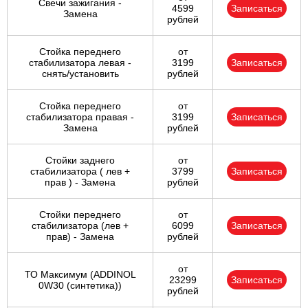
Свечи зажигания -
4599
Записаться
Замена
рублей
Стойка переднего
от
стабилизатора левая -
3199
Записаться
снять/установить
рублей
Стойка переднего
от
стабилизатора правая -
3199
Записаться
Замена
рублей
Стойки заднего
от
стабилизатора ( лев +
3799
Записаться
прав ) - Замена
рублей
Стойки переднего
от
стабилизатора (лев +
6099
Записаться
прав) - Замена
рублей
от
ТО Максимум (ADDINOL
23299
Записаться
0W30 (синтетика))
рублей