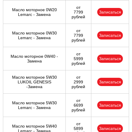
от
Масло моторное 0W20
Ульяновск
7799
Записаться
Lemarc - Замена
рублей
Чебоксары
от
Масло моторное 0W30
7799
Записаться
Lemarc - Замена
Челябинск
рублей
Череповец
от
Масло моторное 0W40 -
5999
Записаться
Замена
рублей
Ярославль
Масло моторное 5W30
от
LUKOIL GENESIS
2999
Записаться
-Замена
рублей
от
Масло моторное 5W30
6699
Записаться
Lemarc - Замена
рублей
от
Масло моторное 5W40
5899
Записаться
Lemarc - Замена