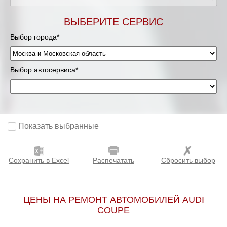
Мурманск
ВЫБЕРИТЕ СЕРВИС
Выбор города*
Нижневартовск
Нижний Новгород
Выбор автосервиса*
Новосибирск
Одинцово
Показать выбранные
Орёл
Сохранить в Excel
Распечатать
Сбросить выбор
Оренбург
Пенза
ЦЕНЫ НА РЕМОНТ АВТОМОБИЛЕЙ AUDI
COUPE
Петрозаводск