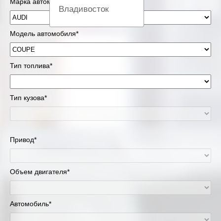
Марка автомобиля*
Владивосток
Вологда
Модель автомобиля*
Екатеринбург
Тип топлива*
Казань
Тип кузова*
Киров
Краснодар
Привод*
Красноярск
Липецк
Объем двигателя*
Москва и Московская область
Автомобиль*
Муравленко