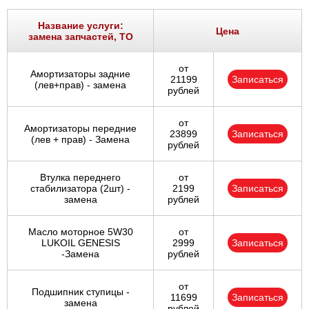
Ростов-на-Дону
Название услуги:
Цена
замена запчастей, ТО
Самара
от
Амортизаторы задние
Санкт-Петербург
21199
Записаться
(лев+прав) - замена
рублей
Саратов
от
Амортизаторы передние
23899
Записаться
Солнцево
(лев + прав) - Замена
рублей
Сочи
Втулка переднего
от
стабилизатора (2шт) -
2199
Записаться
замена
рублей
Сургут
Масло моторное 5W30
от
Тольятти
LUKOIL GENESIS
2999
Записаться
-Замена
рублей
Тула
от
Подшипник ступицы -
11699
Записаться
Тюмень
замена
рублей