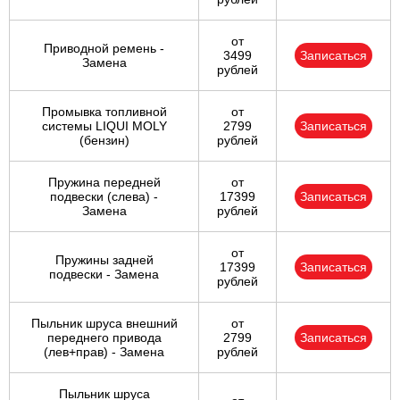
Ульяновск
от
Приводной ремень -
3499
Записаться
Замена
рублей
Чебоксары
Промывка топливной
от
Челябинск
системы LIQUI MOLY
2799
Записаться
(бензин)
рублей
Череповец
Пружина передней
от
подвески (слева) -
17399
Записаться
Ярославль
Замена
рублей
от
Пружины задней
17399
Записаться
подвески - Замена
рублей
Пыльник шруса внешний
от
переднего привода
2799
Записаться
(лев+прав) - Замена
рублей
Пыльник шруса