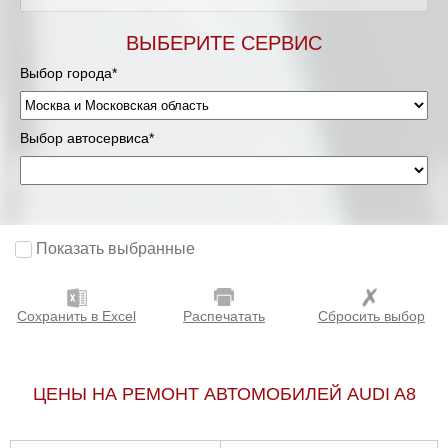
Мурманск
ВЫБЕРИТЕ СЕРВИС
Выбор города*
Нижневартовск
Нижний Новгород
Выбор автосервиса*
Новосибирск
Одинцово
Показать выбранные
Орёл
Сохранить в Excel
Распечатать
Сбросить выбор
Оренбург
Пенза
ЦЕНЫ НА РЕМОНТ АВТОМОБИЛЕЙ AUDI A8
Петрозаводск