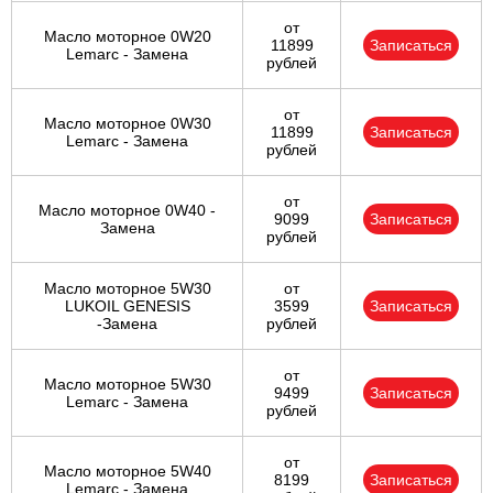
от
Масло моторное 0W20
Ульяновск
11899
Записаться
Lemarc - Замена
рублей
Чебоксары
от
Масло моторное 0W30
11899
Записаться
Lemarc - Замена
Челябинск
рублей
Череповец
от
Масло моторное 0W40 -
9099
Записаться
Замена
рублей
Ярославль
Масло моторное 5W30
от
LUKOIL GENESIS
3599
Записаться
-Замена
рублей
от
Масло моторное 5W30
9499
Записаться
Lemarc - Замена
рублей
от
Масло моторное 5W40
8199
Записаться
Lemarc - Замена