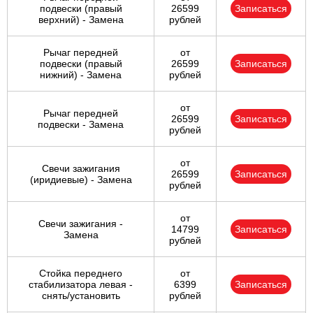
подвески (правый
26599
Записаться
верхний) - Замена
рублей
Рычаг передней
от
подвески (правый
26599
Записаться
нижний) - Замена
рублей
от
Рычаг передней
26599
Записаться
подвески - Замена
рублей
от
Свечи зажигания
26599
Записаться
(иридиевые) - Замена
рублей
от
Свечи зажигания -
14799
Записаться
Замена
рублей
Стойка переднего
от
стабилизатора левая -
6399
Записаться
снять/установить
рублей