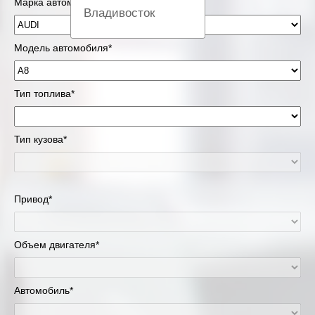
Марка автомобиля*
Владивосток
Вологда
Модель автомобиля*
Екатеринбург
Тип топлива*
Казань
Тип кузова*
Киров
Краснодар
Привод*
Красноярск
Липецк
Объем двигателя*
Москва и Московская область
Автомобиль*
Муравленко