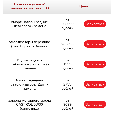
Ростов-на-Дону
Название услуги:
Цена
замена запчастей, ТО
Самара
от
Амортизаторы задние
265699
Записаться
(лев+прав) - замена
Санкт-Петербург
рублей
Саратов
от
Амортизаторы передние
265699
Записаться
(лев + прав) - Замена
рублей
Солнцево
Втулка заднего
от
Сочи
стабилизатора ( 2 шт.) -
1999
Записаться
Замена
рублей
Сургут
Втулка переднего
от
стабилизатора (2шт) -
2799
Записаться
Тольятти
замена
рублей
Тула
Замена моторного масла
от
CASTROL 0W30
9099
Записаться
(синтетика)
рублей
Тюмень