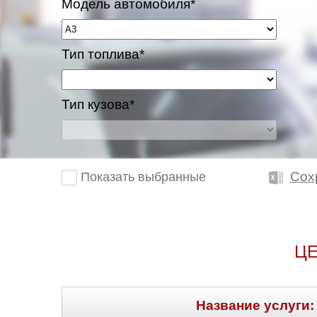
Модель автомобиля*
Казань
Тип топлива*
Киров
Краснодар
Тип кузова*
Красноярск
Липецк
Сох
Показать выбранные
Моск
Муравленко
ЦЕ
Мурманск
Нижневартовск
Название услуги: