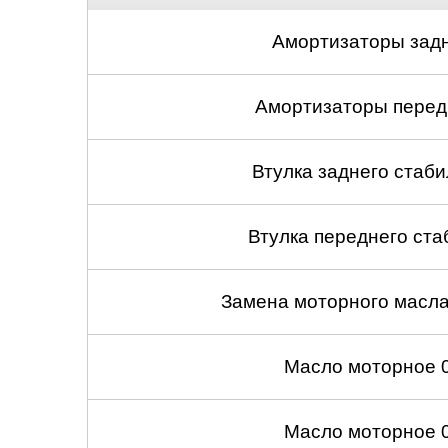
Нижний Новгоро
Амортизаторы задн
Новосибирск
Амортизаторы передн
Одинцово
Орёл
Втулка заднего стабил
Оренбург
Втулка переднего ста
Пенза
Замена моторного масл
Петрозаводск
Ростов-на-Дону
Масло моторное 
Самара
Масло моторное 
Санкт-Петербург