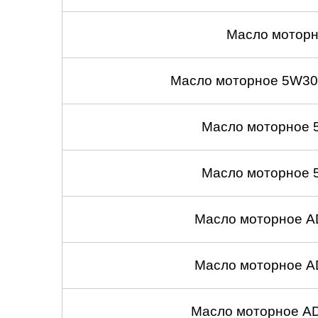
Саратов
Масло моторн
Солнцево
Масло моторное 5W30
Сочи
Масло моторное 
Сургут
Тольятти
Масло моторное 
Тула
Масло моторное A
Тюмень
Ульяновск
Масло моторное A
Чебоксары
Масло моторное A