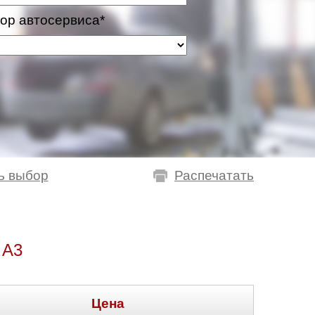
ор автосервиса*
ь выбор
Распечатать
 A3
Цена