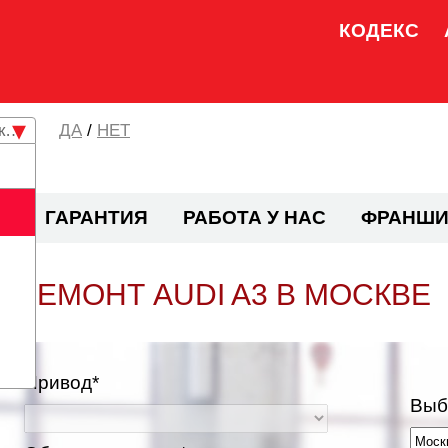
КОДЕКС
кая область
/
НЕТ
И
ГАРАНТИЯ
РАБОТА У НАС
ФРАНШИ
РЕМОНТ AUDI A3 В МОСКВЕ
Привод*
Выб