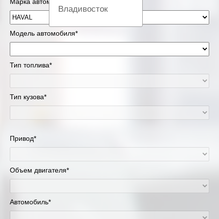
Марка автомобиля*
Владивосток
Вологда
Модель автомобиля*
Екатеринбург
Тип топлива*
Казань
Тип кузова*
Киров
Краснодар
Привод*
Красноярск
Липецк
Объем двигателя*
Москва и Московская область
Автомобиль*
Муравленко