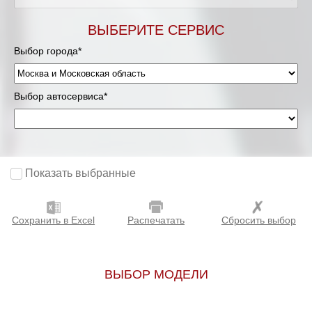
Мурманск
ВЫБЕРИТЕ СЕРВИС
Выбор города*
Нижневартовск
Нижний Новгород
Выбор автосервиса*
Новосибирск
Одинцово
Показать выбранные
Орёл
Сохранить в Excel
Распечатать
Сбросить выбор
Оренбург
Пенза
ВЫБОР МОДЕЛИ
Петрозаводск