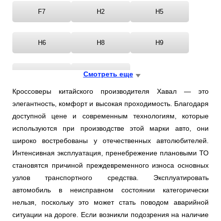
Ростов-на-Дону
F7
H2
H5
Самара
H6
H8
H9
Санкт-Петербург
HAVAL
Смотреть еще
JOLION
Саратов
Кроссоверы китайского производителя Хавал — это
Солнцево
элегантность, комфорт и высокая проходимость. Благодаря
доступной цене и современным технологиям, которые
Сочи
используются при производстве этой марки авто, они
широко востребованы у отечественных автолюбителей.
Сургут
Интенсивная эксплуатация, пренебрежение плановыми ТО
становятся причиной преждевременного износа основных
Тольятти
узлов транспортного средства. Эксплуатировать
автомобиль в неисправном состоянии категорически
Тула
нельзя, поскольку это может стать поводом аварийной
ситуации на дороге. Если возникли подозрения на наличие
Тюмень