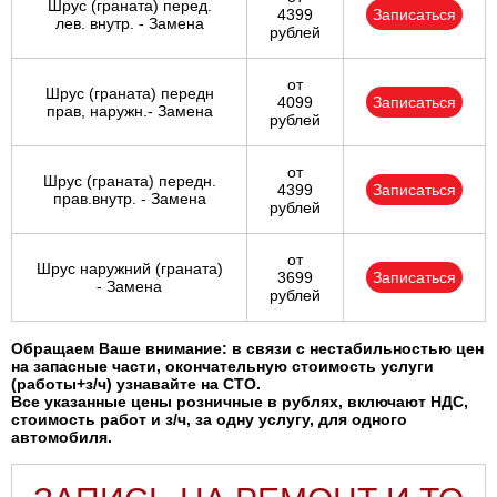
Шрус (граната) перед.
4399
Записаться
лев. внутр. - Замена
рублей
от
Шрус (граната) передн
4099
Записаться
прав, наружн.- Замена
рублей
от
Шрус (граната) передн.
4399
Записаться
прав.внутр. - Замена
рублей
от
Шрус наружний (граната)
3699
Записаться
- Замена
рублей
Обращаем Ваше внимание: в связи с нестабильностью цен
на запасные части, окончательную стоимость услуги
(работы+з/ч) узнавайте на СТО.
Все указанные цены розничные в рублях, включают НДС,
стоимость работ и з/ч, за одну услугу, для одного
автомобиля.