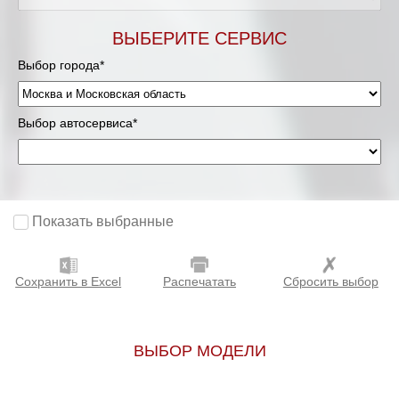
Мурманск
ВЫБЕРИТЕ СЕРВИС
Выбор города*
Нижневартовск
Нижний Новгород
Выбор автосервиса*
Новосибирск
Одинцово
Показать выбранные
Орёл
Сохранить в Excel
Распечатать
Сбросить выбор
Оренбург
Пенза
ВЫБОР МОДЕЛИ
Петрозаводск