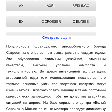
Ростов-на-Дону
AX
AXEL
BERLINGO
Самара
BX
C-CROSSER
C-ELYSEE
Санкт-Петербург
C1
Смотреть еще
C15
C2
Саратов
Популярность французского автомобильного бренда
Солнцево
Ситроен на отечественном рынке растет с каждым годом.
C3
C4
C5
Это обусловлено стильным дизайном, отменным
Сочи
качеством, высоким уровнем комфорта и
C6
C8
CX
технологичностью. Во время интенсивной эксплуатации,
Сургут
агрессивной езды или использования некачественного
топлива основные узлы транспортного средства могут
DS3
DS4
DS5
Тольятти
изнашиваться. Эксплуатировать машину в таком состоянии
категорически запрещено, чтобы не допустить аварийных
Тула
EVASION
NEMO
SAXO
ситуаций на дороге. На базе сервисного центра «Белый
Сервис» в Москве опытные мастера проведут диагностику
Тюмень