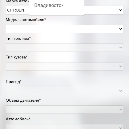
Марка автомобиля*
Владивосток
Вологда
Модель автомобиля*
Екатеринбург
Тип топлива*
Казань
Тип кузова*
Киров
Краснодар
Привод*
Красноярск
Липецк
Объем двигателя*
Москва и Московская область
Автомобиль*
Муравленко