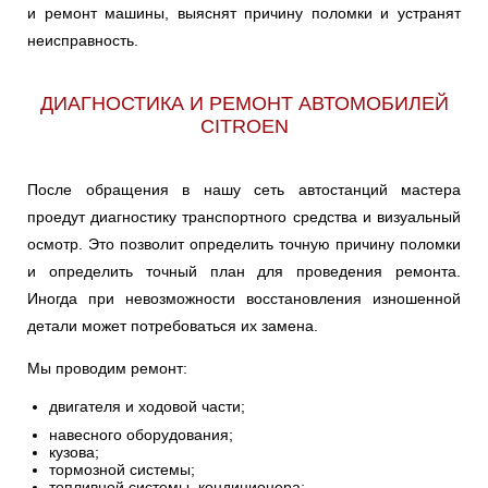
и ремонт машины, выяснят причину поломки и устранят
VISA
XANTIA
XM
Ульяновск
неисправность.
XSARA
ZX
Чебоксары
ДИАГНОСТИКА И РЕМОНТ АВТОМОБИЛЕЙ
СITROEN
Челябинск
После обращения в нашу сеть автостанций мастера
Череповец
проедут диагностику транспортного средства и визуальный
Ярославль
осмотр. Это позволит определить точную причину поломки
и определить точный план для проведения ремонта.
Иногда при невозможности восстановления изношенной
детали может потребоваться их замена.
Мы проводим ремонт:
двигателя и ходовой части;
навесного оборудования;
кузова;
тормозной системы;
топливной системы, кондиционера;