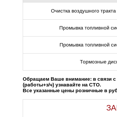
Нижний Новгоро
Очистка воздушного тракта
Новосибирск
Промывка топливной си
Одинцово
Орёл
Промывка топливной си
Оренбург
Тормозные диск
Пенза
Обращаем Ваше внимание: в связи с 
Петрозаводск
(работы+з/ч) узнавайте на СТО.
Все указанные цены розничные в рубл
Ростов-на-Дону
Самара
ЗА
Санкт-Петербург