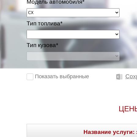
Модель автомобиля*
Казань
Тип топлива*
Киров
Краснодар
Тип кузова*
Красноярск
Липецк
Сох
Показать выбранные
Моск
Муравленко
ЦЕН
Мурманск
Нижневартовск
Название услуги: 