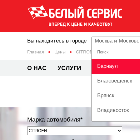
Вы находитесь в городе
Москва и Московс
Главная
Цены
CITROEN
CX
Барнаул
О НАС
УСЛУГИ
ЦЕНЫ
АКЦИ
Благовещенск
Брянск
Владивосток
Марка автомобиля*
Вологда
Екатеринбург