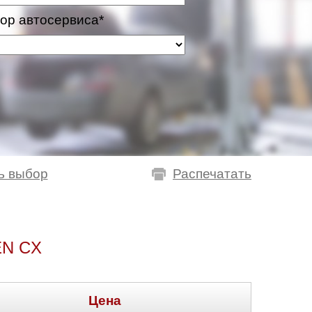
ор автосервиса*
ь выбор
Распечатать
N CX
Цена