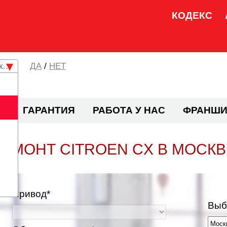
КОДЕКС
кая область
/
НЕТ
И
ГАРАНТИЯ
РАБОТА У НАС
ФРАНШИ
РЕМОНТ CITROEN CX В МОСКВ
Привод*
Выб