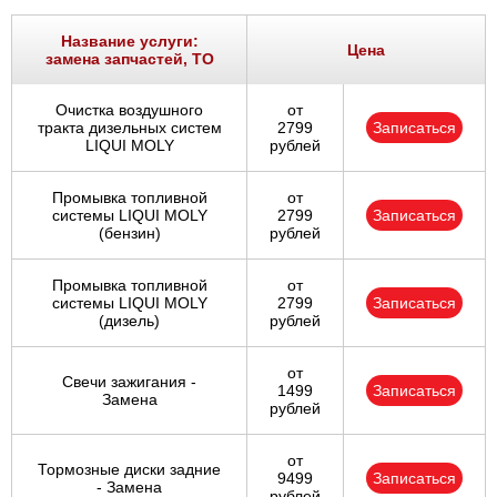
Ростов-на-Дону
Название услуги:
Цена
замена запчастей, ТО
Самара
Очистка воздушного
от
Санкт-Петербург
тракта дизельных систем
2799
Записаться
LIQUI MOLY
рублей
Саратов
Промывка топливной
от
системы LIQUI MOLY
2799
Записаться
Солнцево
(бензин)
рублей
Сочи
Промывка топливной
от
системы LIQUI MOLY
2799
Записаться
(дизель)
рублей
Сургут
от
Тольятти
Свечи зажигания -
1499
Записаться
Замена
рублей
Тула
от
Тормозные диски задние
9499
Записаться
Тюмень
- Замена
рублей