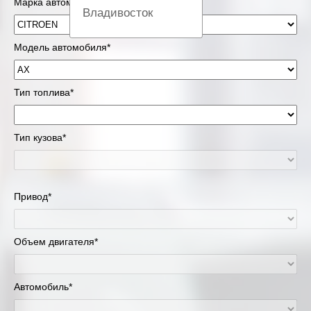
Марка автомобиля*
Владивосток
Вологда
Модель автомобиля*
Екатеринбург
Тип топлива*
Казань
Тип кузова*
Киров
Краснодар
Привод*
Красноярск
Липецк
Объем двигателя*
Москва и Московская область
Автомобиль*
Муравленко