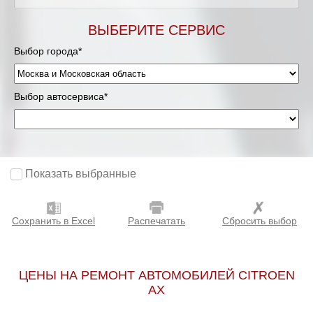
Мурманск
ВЫБЕРИТЕ СЕРВИС
Выбор города*
Нижневартовск
Нижний Новгород
Выбор автосервиса*
Новосибирск
Одинцово
Показать выбранные
Орёл
Сохранить в Excel
Распечатать
Сбросить выбор
Оренбург
Пенза
ЦЕНЫ НА РЕМОНТ АВТОМОБИЛЕЙ CITROEN
AX
Петрозаводск