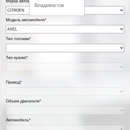
Марка автомобиля*
Владивосток
Вологда
Модель автомобиля*
Екатеринбург
Тип топлива*
Казань
Тип кузова*
Киров
Краснодар
Привод*
Красноярск
Липецк
Объем двигателя*
Москва и Московская область
Автомобиль*
Муравленко