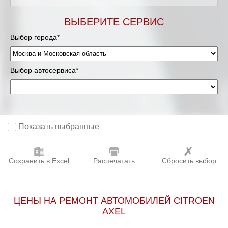
Мурманск
ВЫБЕРИТЕ СЕРВИС
Выбор города*
Нижневартовск
Нижний Новгород
Выбор автосервиса*
Новосибирск
Одинцово
Показать выбранные
Орёл
Сохранить в Excel
Распечатать
Сбросить выбор
Оренбург
Пенза
ЦЕНЫ НА РЕМОНТ АВТОМОБИЛЕЙ CITROEN
AXEL
Петрозаводск