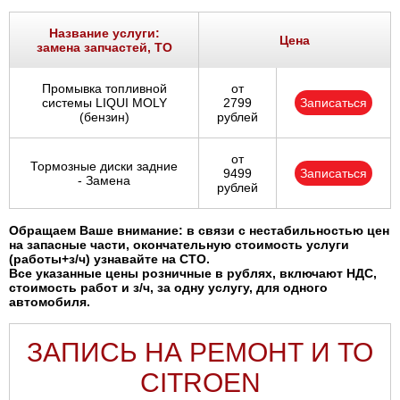
Ростов-на-Дону
Название услуги:
Цена
замена запчастей, ТО
Самара
Промывка топливной
от
Санкт-Петербург
системы LIQUI MOLY
2799
Записаться
(бензин)
рублей
Саратов
от
Тормозные диски задние
9499
Записаться
Солнцево
- Замена
рублей
Сочи
Обращаем Ваше внимание: в связи с нестабильностью цен
на запасные части, окончательную стоимость услуги
(работы+з/ч) узнавайте на СТО.
Сургут
Все указанные цены розничные в рублях, включают НДС,
стоимость работ и з/ч, за одну услугу, для одного
автомобиля.
Тольятти
ЗАПИСЬ НА РЕМОНТ И ТО
Тула
CITROEN
Тюмень