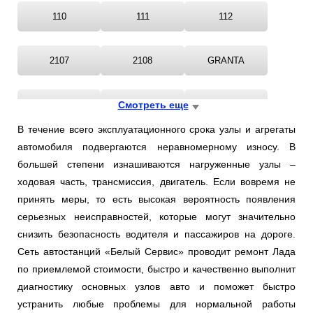
Ростов-на-Дону
110
111
112
Самара
2107
2108
GRANTA
Санкт-Петербург
KALINA
Смотреть еще
LADA
LADA GRANTA
Саратов
В течение всего эксплуатационного срока узлы и агрегаты
Солнцево
автомобиля подвергаются неравномерному износу. В
LADA KALINA
LADA NIVA
LADA NOVA
большей степени изнашиваются нагруженные узлы –
Сочи
ходовая часть, трансмиссия, двигатель. Если вовремя не
LADA RIVA
LADA SAMARA
LADA TOSCANA
принять меры, то есть высокая вероятность появления
Сургут
серьезных неисправностей, которые могут значительно
снизить безопасность водителя и пассажиров на дороге.
LADA VESTA
LARGUS
NADESCHDA
Тольятти
Сеть автостанций «Белый Сервис» проводит ремонт Лада
по приемлемой стоимости, быстро и качественно выполнит
Тула
NIVA
NOVA
OKA
диагностику основных узлов авто и поможет быстро
устранить любые проблемы для нормальной работы
Тюмень