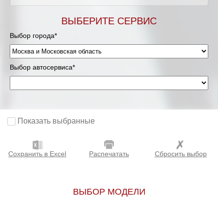
Мурманск
ВЫБЕРИТЕ СЕРВИС
Выбор города*
Нижневартовск
Нижний Новгород
Выбор автосервиса*
Новосибирск
Одинцово
Показать выбранные
Орёл
Сохранить в Excel
Распечатать
Сбросить выбор
Оренбург
Пенза
ВЫБОР МОДЕЛИ
Петрозаводск