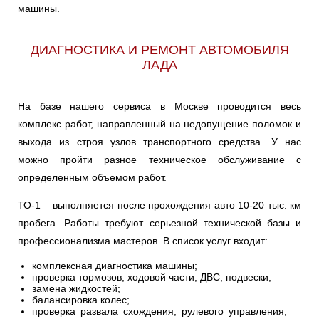
машины.
PRIORA
RIVA
SAMARA
Ульяновск
ДИАГНОСТИКА И РЕМОНТ АВТОМОБИЛЯ
VESTA
X-RAY
Чебоксары
ЛАДА
Челябинск
На базе нашего сервиса в Москве проводится весь
комплекс работ, направленный на недопущение поломок и
Череповец
выхода из строя узлов транспортного средства. У нас
Ярославль
можно пройти разное техническое обслуживание с
определенным объемом работ.
ТО-1 – выполняется после прохождения авто 10-20 тыс. км
пробега. Работы требуют серьезной технической базы и
профессионализма мастеров. В список услуг входит:
комплексная диагностика машины;
проверка тормозов, ходовой части, ДВС, подвески;
замена жидкостей;
балансировка колес;
проверка развала схождения, рулевого управления,