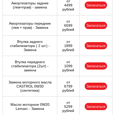
от
Амортизаторы задние
4499
Записаться
(лев+прав) - замена
рублей
от
Амортизаторы передние
6599
Записаться
(лев + прав) - Замена
рублей
Втулка заднего
от
стабилизатора ( 2 шт.) -
1899
Записаться
Замена
рублей
Втулка переднего
от
стабилизатора (2шт) -
1099
Записаться
замена
рублей
Замена моторного масла
от
CASTROL 0W30
6799
Записаться
(синтетика)
рублей
от
Масло моторное 0W20
5299
Записаться
Lemarc - Замена
рублей