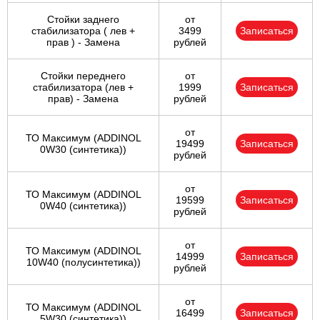
Стойки заднего
от
стабилизатора ( лев +
3499
Записаться
прав ) - Замена
рублей
Стойки переднего
от
стабилизатора (лев +
1999
Записаться
прав) - Замена
рублей
от
ТО Максимум (ADDINOL
19499
Записаться
0W30 (синтетика))
рублей
от
ТО Максимум (ADDINOL
19599
Записаться
0W40 (синтетика))
рублей
от
ТО Максимум (ADDINOL
14999
Записаться
10W40 (полусинтетика))
рублей
от
ТО Максимум (ADDINOL
16499
Записаться
5W30 (синтетика))