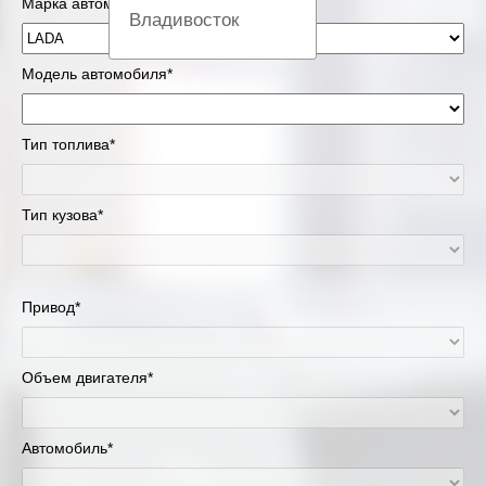
Марка автомобиля*
Владивосток
Вологда
Модель автомобиля*
Екатеринбург
Тип топлива*
Казань
Тип кузова*
Киров
Краснодар
Привод*
Красноярск
Липецк
Объем двигателя*
Москва и Московская область
Автомобиль*
Муравленко