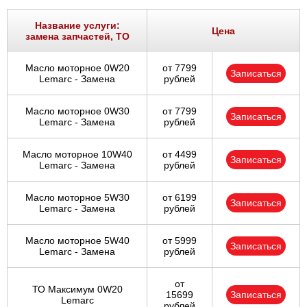
Ростов-на-Дону
Название услуги:
Цена
замена запчастей, ТО
Самара
Масло моторное 0W20
от 7799
Записаться
Санкт-Петербург
Lemarc - Замена
рублей
Саратов
Масло моторное 0W30
от 7799
Записаться
Lemarc - Замена
рублей
Солнцево
Масло моторное 10W40
от 4499
Записаться
Lemarc - Замена
рублей
Сочи
Масло моторное 5W30
от 6199
Сургут
Записаться
Lemarc - Замена
рублей
Тольятти
Масло моторное 5W40
от 5999
Записаться
Lemarc - Замена
рублей
Тула
от
ТО Максимум 0W20
15699
Записаться
Тюмень
Lemarc
рублей