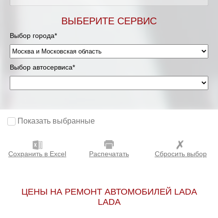
Мурманск
ВЫБЕРИТЕ СЕРВИС
Выбор города*
Нижневартовск
Нижний Новгород
Выбор автосервиса*
Новосибирск
Одинцово
Показать выбранные
Орёл
Сохранить в Excel
Распечатать
Сбросить выбор
Оренбург
Пенза
ЦЕНЫ НА РЕМОНТ АВТОМОБИЛЕЙ LADA
LADA
Петрозаводск