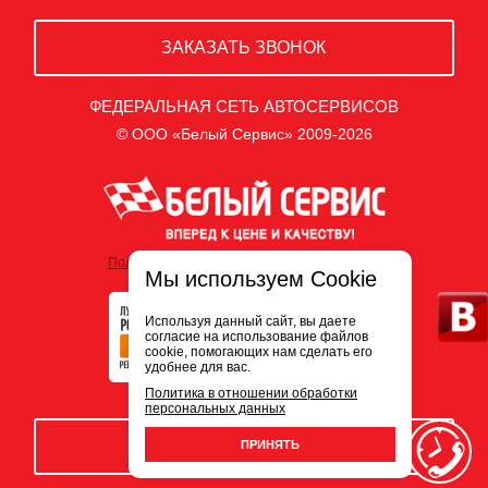
ЗАКАЗАТЬ ЗВОНОК
ФЕДЕРАЛЬНАЯ СЕТЬ АВТОСЕРВИСОВ
© ООО «Белый Сервис» 2009-2026
Политика обработки персональных данных
Мы используем Cookie
Используя данный сайт, вы даете
согласие на использование файлов
cookie, помогающих нам сделать его
удобнее для вас.
Политика в отношении обработки
персональных данных
ЗАПИСЬ НА СЕРВИС
ПРИНЯТЬ