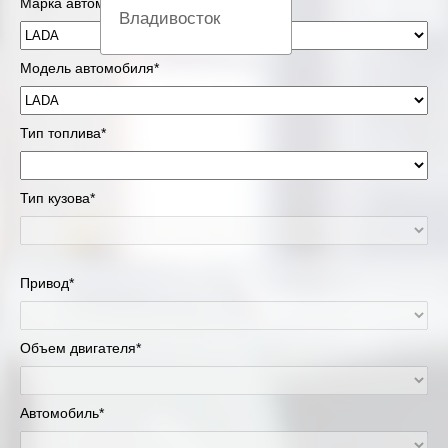
Марка автомобиля*
Владивосток
Вологда
Модель автомобиля*
Екатеринбург
Тип топлива*
Казань
Тип кузова*
Киров
Краснодар
Привод*
Красноярск
Липецк
Объем двигателя*
Москва и Московская область
Автомобиль*
Муравленко