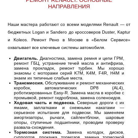
РЕМОНТ RENAULT: ОСНОВНЫЕ
НАПРАВЛЕНИЯ
Наши мастера работают со всеми моделями Renault — от
бюджетных Logan и Sandero до кроссоверов Duster, Kaptur
и Koleos. Ремонт Рено в Москве в «Белом Сервисе»
охватывает все ключевые системы автомобиля.
Двигатель.
Диагностика, замена ремня и цепи ГРМ,
ремонт ГБЦ, устранение течей масла и антифриза,
замена прокладок, ремонт турбин. Мы хорошо
знакомы с моторами серий K7M, K4M, F4R, H4M и
знаем их типичные слабые места.
Трансмиссия.
Обслуживание и ремонт механических
коробок, автоматических DP8 (AL4),
роботизированных Easy-R. Замена масла в коробке с
промывкой, ремонт гидроблока, замена соленоидов.
Ходовая часть и подвеска.
Северные дороги с их
ямами, заплатками и снежными накатами —
серьезное испытание для подвески. Мы заменяем
амортизаторы, рычаги, сайлентблоки, шаровые
опоры, ступичные подшипники, проводим проверку
развала-схождения.
Тормозная система.
Замена колодок, дисков,
суппортов, прокачка тормозов, замена тормозной