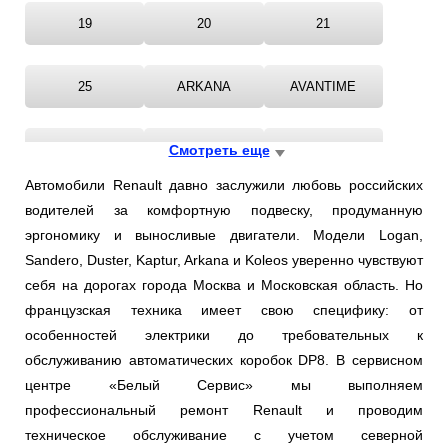
Ростов-на-Дону
19
20
21
Самара
25
ARKANA
AVANTIME
Санкт-Петербург
CAPTUR
Смотреть еще
CLIO
DUSTER
Саратов
Автомобили Renault давно заслужили любовь российских
Солнцево
водителей за комфортную подвеску, продуманную
ESPACE
EXPRESS
FLUENCE
эргономику и выносливые двигатели. Модели Logan,
Сочи
Sandero, Duster, Kaptur, Arkana и Koleos уверенно чувствуют
GRAND
KADJAR
KANGOO
себя на дорогах города Москва и Московская область. Но
Сургут
французская техника имеет свою специфику: от
особенностей электрики до требовательных к
KOLEOS
LAGUNA
LATITUDE
Тольятти
обслуживанию автоматических коробок DP8. В сервисном
центре «Белый Сервис» мы выполняем
Тула
LOGAN
MEGANE
MODUS
профессиональный ремонт Renault и проводим
техническое обслуживание с учетом северной
Тюмень