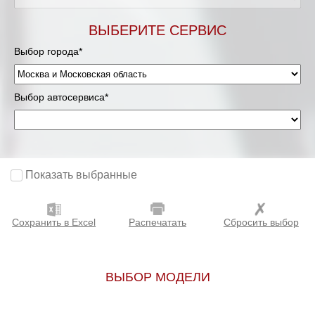
Мурманск
ВЫБЕРИТЕ СЕРВИС
Выбор города*
Нижневартовск
Нижний Новгород
Выбор автосервиса*
Новосибирск
Одинцово
Показать выбранные
Орёл
Сохранить в Excel
Распечатать
Сбросить выбор
Оренбург
Пенза
ВЫБОР МОДЕЛИ
Петрозаводск