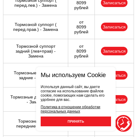
Тормозной суппорт (
8099
Записаться
перед.лев.) - Замена
рублей
от
Тормозной суппорт (
8099
Записаться
перед.прав.) - Замена
рублей
Тормозной суппорт
от
задний (лев+прав) -
8099
Записаться
Замена
рублей
от
Тормозные барабаны
Мы используем Cookie
9499
Записаться
задние - Замена
рублей
Используя данный сайт, вы даете
согласие на использование файлов
от
cookie, помогающих нам сделать его
Тормозные диски задние
5899
Записаться
удобнее для вас.
- Замена
рублей
Политика в отношении обработки
персональных данных
от
Тормозные диски
ПРИНЯТЬ
4799
Записаться
передние - Замена
рублей