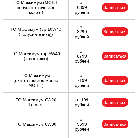
ТО Максимум (MOBIL
от
полуcинтетическое
6399
Записаться
масло)
рублей
от
ТО Максимум (bp 10W40
8299
Записаться
(полусинтетика))
рублей
от
ТО Максимум (bp 5W40
8799
Записаться
(синтетика))
рублей
ТО Максимум
от
(cинтетическое масло
7199
Записаться
MOBIL)
рублей
ТО Максимум 0W20
от 199
Записаться
Lemarc
рублей
от
ТО Максимум 0W30
9599
Записаться
рублей