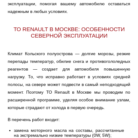
эксплуатации, помогая вашему автомобилю оставаться
SAFRANE
SANDERO
SANDERO/STEPWAY
Ульяновск
надежным в любых условиях.
SC?NIC
SPORT
SUPER
Чебоксары
ТО RENAULT В МОСКВЕ: ОСОБЕННОСТИ
СЕВЕРНОЙ ЭКСПЛУАТАЦИИ
Челябинск
SYMBOL
TWINGO
VEL
Климат Кольского полуострова — долгие морозы, резкие
Череповец
перепады температур, обилие снега и противогололедных
WIND
Ярославль
реагентов — создает для автомобиля повышенную
нагрузку. То, что исправно работает в условиях средней
полосы, на севере может подвести в самый неподходящий
момент. Поэтому ТО Renault в Москве мы проводим по
расширенной программе, уделяя особое внимание узлам,
которые страдают от холода в первую очередь.
В перечень работ входит:
замена моторного масла на составы, рассчитанные
на экстремально низкие температуры (0W, 5W);