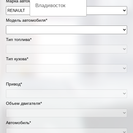
Марка автомобиля*
Владивосток
Вологда
Модель автомобиля*
Екатеринбург
Тип топлива*
Казань
Тип кузова*
Киров
Краснодар
Привод*
Красноярск
Липецк
Объем двигателя*
Москва и Московская область
Автомобиль*
Муравленко