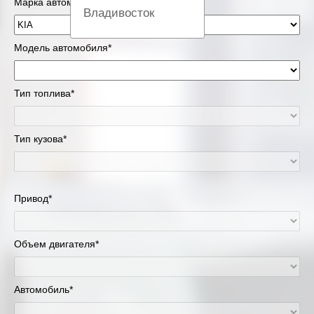
Марка автомобиля*
Владивосток
Вологда
Модель автомобиля*
Екатеринбург
Тип топлива*
Казань
Тип кузова*
Киров
Краснодар
Привод*
Красноярск
Липецк
Объем двигателя*
Москва и Московская область
Автомобиль*
Муравленко