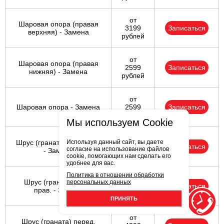
от
Шаровая опора (правая
3199
Записаться
верхняя) - Замена
рублей
от
Шаровая опора (правая
2599
Записаться
нижняя) - Замена
рублей
от
Шаровая опора - Замена
2599
Записаться
рублей
Мы используем Cookie
от
Используя данный сайт, вы даете
Шрус (граната) задн. лев.
4299
Записаться
согласие на использование файлов
- Замена
рублей
cookie, помогающих нам сделать его
удобнее для вас.
Политика в отношении обработки
от
Шрус (граната) задн.
персональных данных
4299
Записаться
прав. - Замена
рублей
ПРИНЯТЬ
от
Шрус (граната) перед.