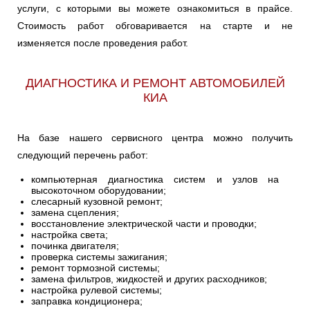
услуги, с которыми вы можете ознакомиться в прайсе.
SORENTO
SOUL
SPECTRA
Ульяновск
Стоимость работ обговаривается на старте и не
изменяется после проведения работ.
SPORTAGE
STINGER
VENGA
Чебоксары
ДИАГНОСТИКА И РЕМОНТ АВТОМОБИЛЕЙ
Челябинск
КИА
Череповец
На базе нашего сервисного центра можно получить
Ярославль
следующий перечень работ:
компьютерная диагностика систем и узлов на
высокоточном оборудовании;
слесарный кузовной ремонт;
замена сцепления;
восстановление электрической части и проводки;
настройка света;
починка двигателя;
проверка системы зажигания;
ремонт тормозной системы;
замена фильтров, жидкостей и других расходников;
настройка рулевой системы;
заправка кондиционера;