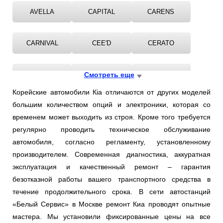
Ростов-на-Дону
AVELLA
CAPITAL
CARENS
Самара
CARNIVAL
CEE'D
CERATO
Санкт-Петербург
CLARUS
Смотреть еще
JOICE
MAGENTIS
Саратов
Корейские автомобили Кia отличаются от других моделей
Солнцево
большим количеством опций и электроники, которая со
MOHAVE
OPIRUS
OPTIMA
временем может выходить из строя. Кроме того требуется
Сочи
регулярно проводить техническое обслуживание
PICANTO
PRIDE
PRO
автомобиля, согласно регламенту, установленному
Сургут
производителем. Современная диагностика, аккуратная
эксплуатация и качественный ремонт – гарантия
QUORIS
RETONA
RIO
Тольятти
безотказной работы вашего транспортного средства в
течение продолжительного срока. В сети автостанций
Тула
ROADSTER
SEPHIA
SHUMA
«Белый Сервис» в Москве ремонт Киа проводят опытные
мастера. Мы установили фиксированные цены на все
Тюмень