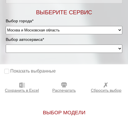
Мурманск
ВЫБЕРИТЕ СЕРВИС
Выбор города*
Нижневартовск
Нижний Новгород
Выбор автосервиса*
Новосибирск
Одинцово
Показать выбранные
Орёл
Сохранить в Excel
Распечатать
Сбросить выбор
Оренбург
Пенза
ВЫБОР МОДЕЛИ
Петрозаводск