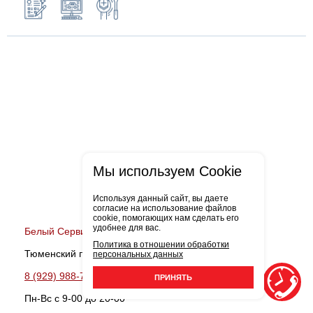
Мы используем Cookie
Используя данный сайт, вы даете
согласие на использование файлов
cookie, помогающих нам сделать его
удобнее для вас.
Белый Сервис ДДС моторс
Политика в отношении обработки
Тюменский проезд, д.5, стр.2
персональных данных
8 (929) 988-77-53
Записаться
ПРИНЯТЬ
Пн-Вс c 9-00 до 20-00