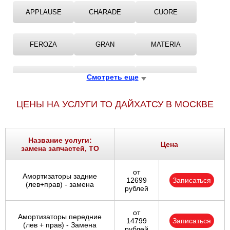
Ростов-на-Дону
APPLAUSE
CHARADE
CUORE
Самара
FEROZA
GRAN
MATERIA
Санкт-Петербург
ROCKY
Смотреть еще
SIRION
TERIOS
Саратов
ЦЕНЫ НА УСЛУГИ ТО ДАЙХАТСУ В МОСКВЕ
Солнцево
TREVIS
YRV
Сочи
Название услуги:
Цена
замена запчастей, ТО
Сургут
от
Тольятти
Амортизаторы задние
12699
Записаться
(лев+прав) - замена
рублей
Тула
от
Амортизаторы передние
14799
Записаться
Тюмень
(лев + прав) - Замена
рублей