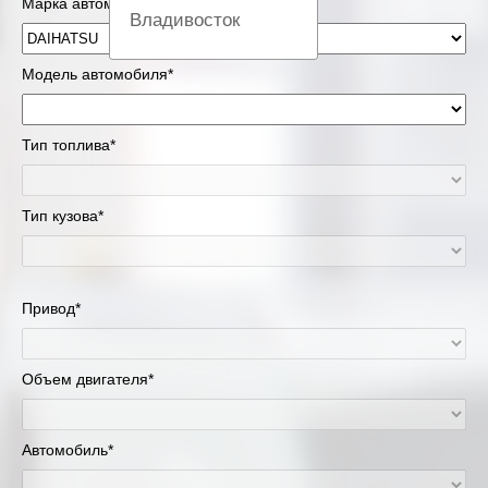
Марка автомобиля*
Владивосток
Вологда
Модель автомобиля*
Екатеринбург
Тип топлива*
Казань
Тип кузова*
Киров
Краснодар
Привод*
Красноярск
Липецк
Объем двигателя*
Москва и Московская область
Автомобиль*
Муравленко