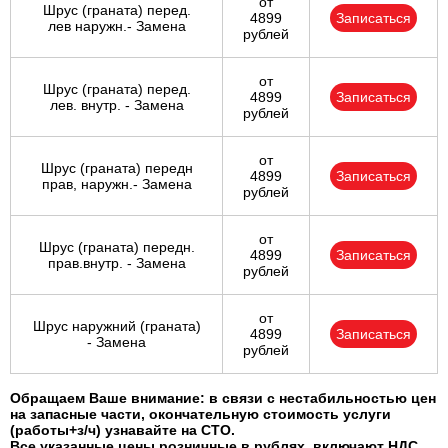
от
Шрус (граната) перед.
4899
Записаться
лев наружн.- Замена
рублей
от
Шрус (граната) перед.
4899
Записаться
лев. внутр. - Замена
рублей
от
Шрус (граната) передн
4899
Записаться
прав, наружн.- Замена
рублей
от
Шрус (граната) передн.
4899
Записаться
прав.внутр. - Замена
рублей
от
Шрус наружний (граната)
4899
Записаться
- Замена
рублей
Обращаем Ваше внимание: в связи с нестабильностью цен
на запасные части, окончательную стоимость услуги
(работы+з/ч) узнавайте на СТО.
Все указанные цены розничные в рублях, включают НДС,