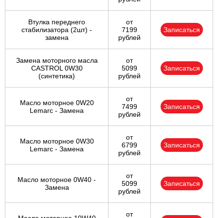
Ульяновск
Втулка переднего
от
стабилизатора (2шт) -
7199
Записаться
замена
рублей
Чебоксары
Замена моторного масла
от
Челябинск
CASTROL 0W30
5099
Записаться
(синтетика)
рублей
Череповец
от
Масло моторное 0W20
7499
Записаться
Ярославль
Lemarc - Замена
рублей
от
Масло моторное 0W30
6799
Записаться
Lemarc - Замена
рублей
от
Масло моторное 0W40 -
5099
Записаться
Замена
рублей
от