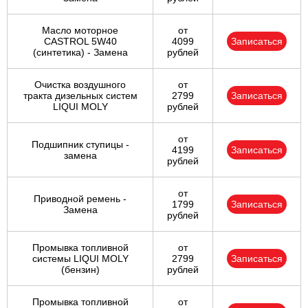
Масло моторное
от
CASTROL 5W40
4099
Записаться
(синтетика) - Замена
рублей
Очистка воздушного
от
тракта дизельных систем
2799
Записаться
LIQUI MOLY
рублей
от
Подшипник ступицы -
4199
Записаться
замена
рублей
от
Приводной ремень -
1799
Записаться
Замена
рублей
Промывка топливной
от
системы LIQUI MOLY
2799
Записаться
(бензин)
рублей
Промывка топливной
от