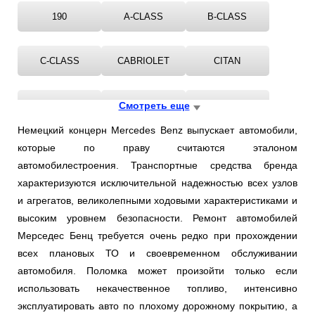
Ростов-на-Дону
190
A-CLASS
B-CLASS
Самара
C-CLASS
CABRIOLET
CITAN
Санкт-Петербург
CLA
CLC-CLASS
Смотреть еще
CLK
Саратов
Немецкий концерн Mercedes Benz выпускает автомобили,
Солнцево
которые по праву считаются эталоном
CLS
COUPE
E-CLASS
автомобилестроения. Транспортные средства бренда
Сочи
характеризуются исключительной надежностью всех узлов
G-CLASS
GL-CLASS
GLA-CLASS
и агрегатов, великолепными ходовыми характеристиками и
Сургут
высоким уровнем безопасности. Ремонт автомобилей
Мерседес Бенц требуется очень редко при прохождении
GLC
GLE
GLK-CLASS
Тольятти
всех плановых ТО и своевременном обслуживании
автомобиля. Поломка может произойти только если
Тула
KOMBI
M-CLASS
R-CLASS
использовать некачественное топливо, интенсивно
эксплуатировать авто по плохому дорожному покрытию, а
Тюмень