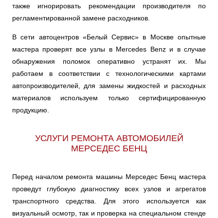
также игнорировать рекомендации производителя по
S-CLASS
SL
SLK
Ульяновск
регламентированной замене расходников.
В сети автоцентров «Белый Сервис» в Москве опытные
VANEO
седан
Чебоксары
мастера проверят все узлы в Mercedes Benz и в случае
обнаружения поломок оперативно устранят их. Мы
Челябинск
работаем в соответствии с технологическими картами
автопроизводителей, для замены жидкостей и расходных
Череповец
материалов используем только сертифицированную
Ярославль
продукцию.
УСЛУГИ РЕМОНТА АВТОМОБИЛЕЙ
МЕРСЕДЕС БЕНЦ
Перед началом ремонта машины Мерседес Бенц мастера
проведут глубокую диагностику всех узлов и агрегатов
транспортного средства. Для этого используется как
визуальный осмотр, так и проверка на специальном стенде