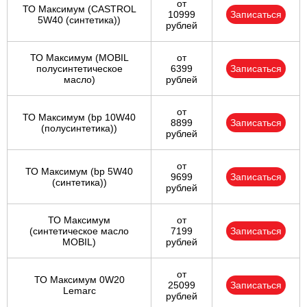
от
ТО Максимум (CASTROL
10999
Записаться
5W40 (синтетика))
рублей
ТО Максимум (MOBIL
от
полуcинтетическое
6399
Записаться
масло)
рублей
от
ТО Максимум (bp 10W40
8899
Записаться
(полусинтетика))
рублей
от
ТО Максимум (bp 5W40
9699
Записаться
(синтетика))
рублей
ТО Максимум
от
(cинтетическое масло
7199
Записаться
MOBIL)
рублей
от
ТО Максимум 0W20
25099
Записаться
Lemarc
рублей