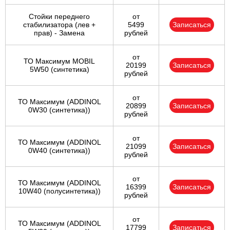
Стойки переднего
от
стабилизатора (лев +
5499
Записаться
прав) - Замена
рублей
от
ТО Максимум MOBIL
20199
Записаться
5W50 (синтетика)
рублей
от
ТО Максимум (ADDINOL
20899
Записаться
0W30 (синтетика))
рублей
от
ТО Максимум (ADDINOL
21099
Записаться
0W40 (синтетика))
рублей
от
ТО Максимум (ADDINOL
16399
Записаться
10W40 (полусинтетика))
рублей
от
ТО Максимум (ADDINOL
17799
Записаться