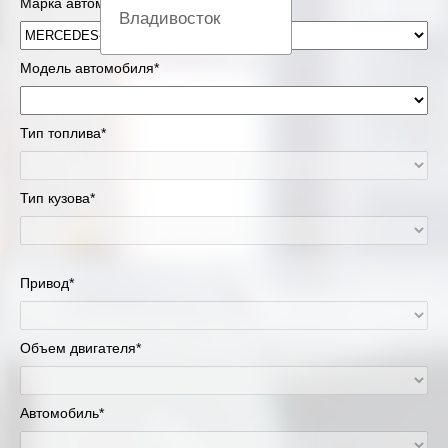
Марка автомобиля*
Владивосток
Вологда
Модель автомобиля*
Екатеринбург
Тип топлива*
Казань
Тип кузова*
Киров
Краснодар
Привод*
Красноярск
Липецк
Объем двигателя*
Москва и Московская область
Автомобиль*
Муравленко