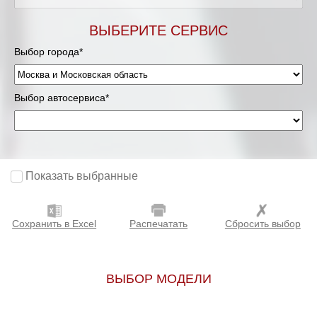
Мурманск
ВЫБЕРИТЕ СЕРВИС
Выбор города*
Нижневартовск
Нижний Новгород
Выбор автосервиса*
Новосибирск
Одинцово
Показать выбранные
Орёл
Сохранить в Excel
Распечатать
Сбросить выбор
Оренбург
Пенза
ВЫБОР МОДЕЛИ
Петрозаводск