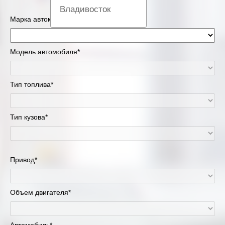
Владивосток
Марка автомобиля*
Вологда
Модель автомобиля*
Екатеринбург
Казань
Тип топлива*
Киров
Тип кузова*
Краснодар
Красноярск
Привод*
Липецк
Объем двигателя*
Москва и Московская область
Муравленко