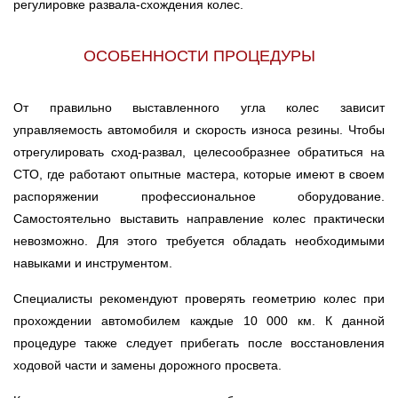
регулировке развала-схождения колес.
Ростов-на-Дону
ОСОБЕННОСТИ ПРОЦЕДУРЫ
Самара
Санкт-Петербург
От правильно выставленного угла колес зависит
управляемость автомобиля и скорость износа резины. Чтобы
Саратов
отрегулировать сход-развал, целесообразнее обратиться на
СТО, где работают опытные мастера, которые имеют в своем
Солнцево
распоряжении профессиональное оборудование.
Самостоятельно выставить направление колес практически
Сочи
невозможно. Для этого требуется обладать необходимыми
навыками и инструментом.
Сургут
Специалисты рекомендуют проверять геометрию колес при
Тольятти
прохождении автомобилем каждые 10 000 км. К данной
процедуре также следует прибегать после восстановления
Тула
ходовой части и замены дорожного просвета.
Тюмень