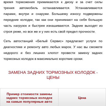
время торможения прижимаются к диску и за счет силы
Ростов-на-Дону
трения автомобиль останавливается. Устанавливаются
парами, внутри и снаружи. Большему износу подвержены
Самара
передние колодки, так как они принимают на себя большую
часть нагрузок и быстрее изнашиваются. Задние выходят из
Санкт-Петербург
строя реже, но все же и у них есть свой предел прочности.
Саратов
Сеть автостанций «Белый Сервис» предлагает услуги по
диагностике и ремонту авто любых марок. У нас вы сможете
Солнцево
недорого и без лишних хлопот провести замену задних
тормозных колодок в максимально короткие сроки.
Сочи
ЗАМЕНА ЗАДНИХ ТОРМОЗНЫХ КОЛОДОК -
Сургут
ЦЕНЫ
Тольятти
Пример стоимости замены
Тула
задних тормозных колодок
Цена
на самые популярные авто