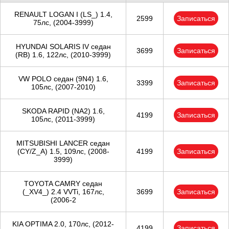
Тюмень
RENAULT LOGAN I (LS_) 1.4,
2599
Записаться
75лс, (2004-3999)
Ульяновск
HYUNDAI SOLARIS IV седан
Чебоксары
3699
Записаться
(RB) 1.6, 122лс, (2010-3999)
Челябинск
VW POLO седан (9N4) 1.6,
3399
Записаться
105лс, (2007-2010)
Череповец
SKODA RAPID (NA2) 1.6,
4199
Записаться
105лс, (2011-3999)
Ярославль
MITSUBISHI LANCER седан
(CY/Z_A) 1.5, 109лс, (2008-
4199
Записаться
3999)
TOYOTA CAMRY седан
(_XV4_) 2.4 VVTi, 167лс,
3699
Записаться
(2006-2
KIA OPTIMA 2.0, 170лс, (2012-
4199
Записаться