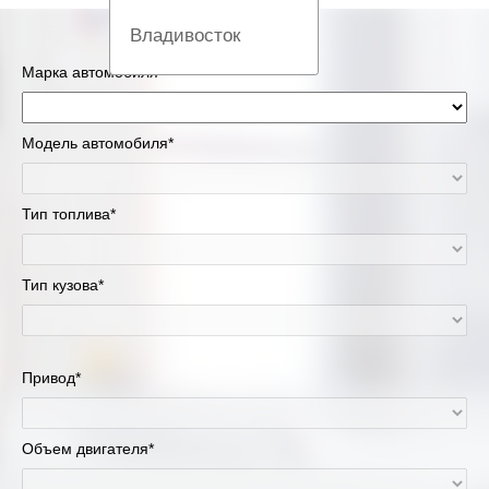
Владивосток
Марка автомобиля*
Вологда
Екатеринбург
Модель автомобиля*
Казань
Тип топлива*
Киров
Тип кузова*
Краснодар
Красноярск
Привод*
Липецк
Москва и Московская область
Объем двигателя*