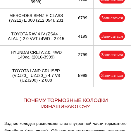
3999)
MERCEDES-BENZ E-CLASS
6799
Записаться
(W212) E 300 (212.054), 231
TOYOTA RAV 4 IV (ZSA4_,
4199
Записаться
ALA4_) 2.0 VVT-i 4WD - 2 015
HYUNDAI CRETA 2.0, 4WD
2799
Записаться
149лс, (2016-3999)
TOYOTA LAND CRUISER
(VDJ20_, UZJ20_) 4.7 V8
5999
Записаться
(UZJ200) - 2 008
ПОЧЕМУ ТОРМОЗНЫЕ КОЛОДКИ
ИЗНАШИВАЮТСЯ?
Задние колодки расположены во внутренней части тормозного
барабана (или диска). Обычно это металлическая пластина,