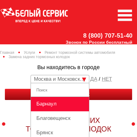
8 (800) 707-51-40
Звонок по России бесплатный
Главная
Услуги
Ремонт тормозной системы автомобиля
Замена задних тормозных колодок
Вы находитесь в городе
Москва и Московская область
/
НЕТ
ЗАКАЗАТЬ ЗВОНОК
Барнаул
Благовещенск
ЗАМЕНА ЗАДНИХ
ТОРМОЗНЫХ КОЛОДОК
Брянск