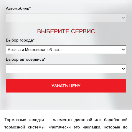
Муравленко
Автомобиль*
Мурманск
Нижневартовск
ВЫБЕРИТЕ СЕРВИС
Выбор города*
Нижний Новгород
Новосибирск
Выбор автосервиса*
Одинцово
Орёл
УЗНАТЬ ЦЕНУ
Оренбург
Пенза
Тормозные колодки — элементы дисковой или барабанной
Петрозаводск
тормозной системы. Фактически это накладки, которые во