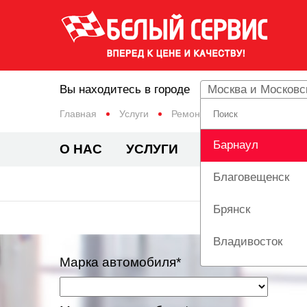
Вы находитесь в городе
Москва и Московс
Главная
Услуги
Ремонт тормозной системы а
Барнаул
О НАС
УСЛУГИ
ЦЕНЫ
АКЦИ
Благовещенск
ОБСЛУ
Брянск
Владивосток
Марка автомобиля*
Вологда
Екатеринбург