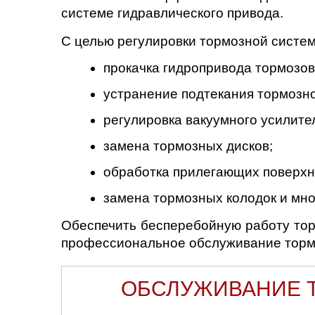
системе гидравлического привода.
Саратов
С целью регулировки тормозной систе
Солнцево
прокачка гидропривода тормозов
устранение подтекания тормозно
Сочи
регулировка вакуумного усилите
Сургут
замена тормозных дисков;
Тольятти
обработка прилегающих поверхн
Тула
замена тормозных колодок и мно
Обеспечить бесперебойную работу тор
Тюмень
профессиональное обслуживание тормо
Ульяновск
ОБСЛУЖИВАНИЕ Т
Чебоксары