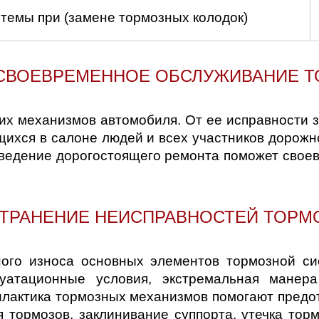
д
темы при (замене тормозных колодок)
 СВОЕВРЕМЕННОЕ ОБСЛУЖИВАНИЕ 
их механизмов автомобиля. От ее исправности з
щихся в салоне людей и всех участников дорожн
роведение дорогостоящего ремонта поможет свое
СТРАНЕНИЕ НЕИСПРАВНОСТЕЙ ТОР
го износа основных элементов тормозной сис
луатационные условия, экстремальная манер
илактика тормозных механизмов помогают предот
 тормозов, заклинивание суппорта, утечка тор