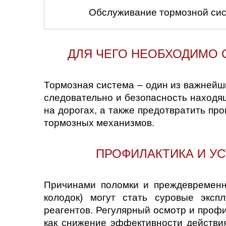
Нижний Новгоро
Обслуживание тормозной сис
Новосибирск
ДЛЯ ЧЕГО НЕОБХОДИМО
Одинцово
Орёл
Тормозная система – один из важнейш
следовательно и безопасность находя
Оренбург
на дорогах, а также предотвратить п
тормозных механизмов.
Пенза
ПРОФИЛАКТИКА И У
Петрозаводск
Ростов-на-Дону
Причинами поломки и преждевременно
колодок) могут стать суровые эксп
Самара
реагентов. Регулярный осмотр и проф
как снижение эффективности действия
Санкт-Петербург