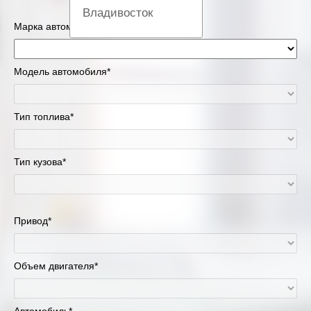
Владивосток
Марка автомобиля*
Вологда
Модель автомобиля*
Екатеринбург
Казань
Тип топлива*
Киров
Тип кузова*
Краснодар
Красноярск
Привод*
Липецк
Объем двигателя*
Москва и Московская область
Муравленко