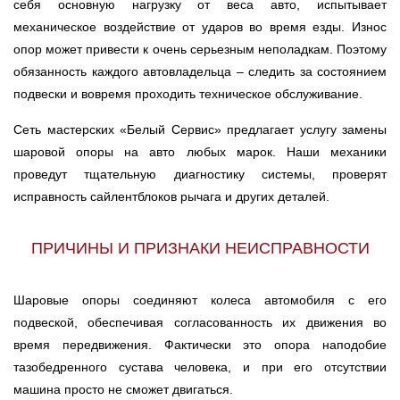
себя основную нагрузку от веса авто, испытывает
Ростов-на-Дону
механическое воздействие от ударов во время езды. Износ
опор может привести к очень серьезным неполадкам. Поэтому
Самара
обязанность каждого автовладельца – следить за состоянием
подвески и вовремя проходить техническое обслуживание.
Санкт-Петербург
Сеть мастерских «Белый Сервис» предлагает услугу замены
Саратов
шаровой опоры на авто любых марок. Наши механики
проведут тщательную диагностику системы, проверят
Солнцево
исправность сайлентблоков рычага и других деталей.
Сочи
ПРИЧИНЫ И ПРИЗНАКИ НЕИСПРАВНОСТИ
Сургут
Шаровые опоры соединяют колеса автомобиля с его
Тольятти
подвеской, обеспечивая согласованность их движения во
время передвижения. Фактически это опора наподобие
Тула
тазобедренного сустава человека, и при его отсутствии
машина просто не сможет двигаться.
Тюмень