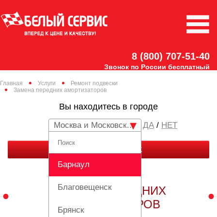
8 (800) 707-51-40
Звонок по России бесплатный
Главная
Услуги
Ремонт подвески
Замена передних амортизаторов
Вы находитесь в городе
Москва и Московская область
/
НЕТ
ЗАКАЗАТЬ ЗВОНОК
Барнаул
Благовещенск
ЗАМЕНА ПЕРЕДНИХ
АМОРТИЗАТОРОВ
Брянск