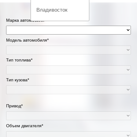
Владивосток
Марка автомобиля*
Вологда
Екатеринбург
Модель автомобиля*
Казань
Тип топлива*
Киров
Тип кузова*
Краснодар
Красноярск
Привод*
Липецк
Москва и Московская область
Объем двигателя*