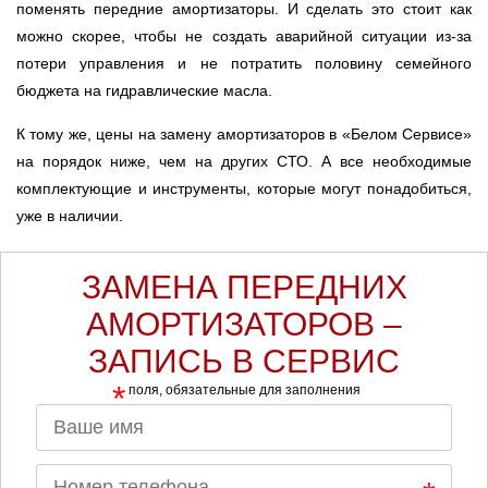
поменять передние амортизаторы. И сделать это стоит как
Ростов-на-Дону
можно скорее, чтобы не создать аварийной ситуации из-за
потери управления и не потратить половину семейного
Самара
бюджета на гидравлические масла.
Санкт-Петербург
К тому же, цены на замену амортизаторов в «Белом Сервисе»
на порядок ниже, чем на других СТО. А все необходимые
Саратов
комплектующие и инструменты, которые могут понадобиться,
уже в наличии.
Солнцево
ЗАМЕНА ПЕРЕДНИХ
Сочи
АМОРТИЗАТОРОВ –
Сургут
ЗАПИСЬ В СЕРВИС
*
Тольятти
поля, обязательные для заполнения
Тула