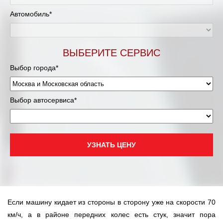
Муравленко
Автомобиль*
Мурманск
Нижневартовск
ВЫБЕРИТЕ СЕРВИС
Выбор города*
Нижний Новгород
Новосибирск
Выбор автосервиса*
Одинцово
Орёл
УЗНАТЬ ЦЕНУ
Оренбург
Пенза
Если машину кидает из стороны в сторону уже на скорости 70
Петрозаводск
км/ч, а в районе передних колес есть стук, значит пора