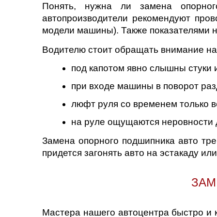
Понять, нужна ли замена опорног
автопроизводители рекомендуют прово
Саратов
модели машины). Также показателями 
Солнцево
Водителю стоит обращать внимание на
Сочи
под капотом явно слышны стуки 
при входе машины в поворот раз
Сургут
люфт руля со временем только в
Тольятти
на руле ощущаются неровности 
Тула
Замена опорного подшипника авто тре
придется загонять авто на эстакаду и
Тюмень
Ульяновск
ЗАМ
Чебоксары
Мастера нашего автоцентра быстро и 