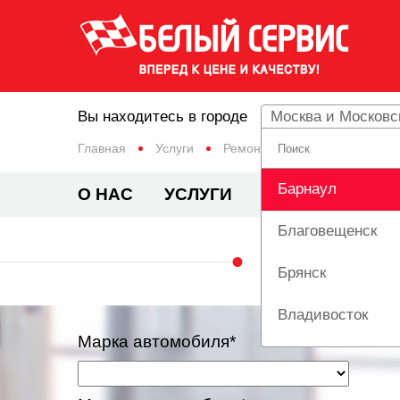
Вы находитесь в городе
Москва и Московс
Главная
Услуги
Ремонт подвески
Замена
Барнаул
О НАС
УСЛУГИ
ЦЕНЫ
АКЦИ
Благовещенск
ЗАМЕНА 
Брянск
Владивосток
Марка автомобиля*
Вологда
Екатеринбург