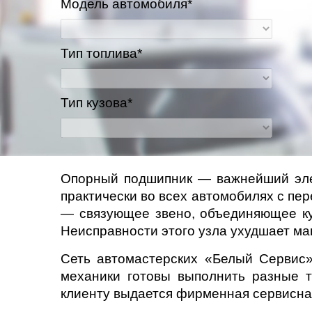
Модель автомобиля*
Казань
Тип топлива*
Киров
Краснодар
Тип кузова*
Красноярск
Липецк
Опорный подшипник — важнейший элеме
практически во всех автомобилях с пер
Моск
— связующее звено, объединяющее куз
Муравленко
Неисправности этого узла ухудшает м
Сеть автомастерских «Белый Сервис»
Мурманск
механики готовы выполнить разные 
клиенту выдается фирменная сервисна
Нижневартовск