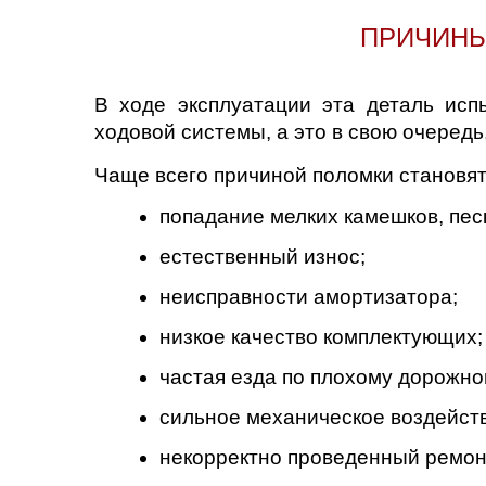
Нижний Новгоро
ПРИЧИНЫ
Новосибирск
В ходе эксплуатации эта деталь исп
Одинцово
ходовой системы, а это в свою очеред
Чаще всего причиной поломки становя
Орёл
попадание мелких камешков, пес
Оренбург
естественный износ;
Пенза
неисправности амортизатора;
Петрозаводск
низкое качество комплектующих;
частая езда по плохому дорожно
Ростов-на-Дону
сильное механическое воздейств
Самара
некорректно проведенный ремон
Санкт-Петербург