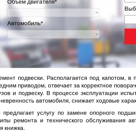
Объем двигателя*
Выб
Автомобиль*
нт подвески. Располагается под капотом, в п
едним приводом, отвечает за корректное повора
ва и Московская область
ов и подвеску. В процессе эксплуатации испы
аневренность автомобиля, снижает ходовые хара
 предлагает услугу по замене опорного подши
типы ремонта и технического обслуживания ав
я книжка.