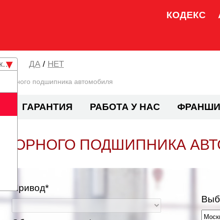
КОДЕКС
кая область
/
НЕТ
 опорного подшипника автомобиля
И
ГАРАНТИЯ
РАБОТА У НАС
ФРАНШИ
ОПОРНОГО ПОДШИПНИКА АВ
Привод*
Выб