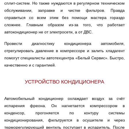
сплит-систем. Но также нуждаются в регулярном техническом
Ростов-на-Дону
обслуживании, заправке и чистке фильтров. Правда
справиться со всем этим без помощи мастера гораздо
Самара
сложнее. Главным образом из-за того, что работает
автокондиционер не от электросети, а от ДВС.
Санкт-Петербург
Провести диагностику кондиционера автомобиля,
Саратов
отрегулировать давление в компрессоре и залить хладагент
помогут специалисты автотехцентра «Белый Сервис». Быстро,
Солнцево
качественно и с гарантией.
Сочи
УСТРОЙСТВО КОНДИЦИОНЕРА
Сургут
Автомобильный кондиционер охлаждает воздух за счёт
Тольятти
испарения фреона. Он нагнетается компрессором в
конденсор, прогоняется по контуру системы
Тула
кондиционирования, фильтруется в осушителе и через
терморегулирующий вентиль поступает в испаритель. После