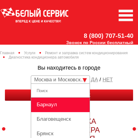
8 (800) 707-51-40
Звонок по России бесплатный
Главная
Услуги
Ремонт и заправка систем кондиционирования
Диагностика кондиционера автомобиля
Вы находитесь в городе
Москва и Московская область
/
НЕТ
ЗАКАЗАТЬ ЗВОНОК
Барнаул
Благовещенск
ДИАГНОСТИКА
КОНДИЦИОНЕРА
Брянск