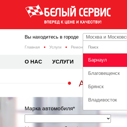
Вы находитесь в городе
Москва и Московс
Главная
Услуги
Ремонт и заправка систем к
Барнаул
О НАС
УСЛУГИ
ЦЕНЫ
АКЦИ
Благовещенск
АНТИБАКТ
Брянск
Владивосток
Марка автомобиля*
Вологда
Екатеринбург