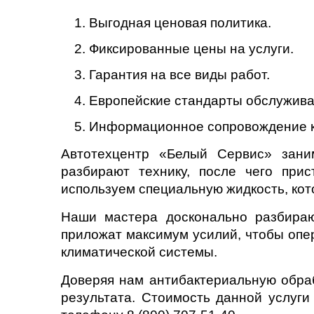
Выгодная ценовая политика.
Саратов
Фиксированные цены на услуги.
Солнцево
Гарантия на все виды работ.
Сочи
Европейские стандарты обслужива
Информационное сопровождение к
Сургут
Автотехцентр «Белый Сервис» зани
Тольятти
разбирают технику, после чего при
используем специальную жидкость, кот
Тула
Наши мастера досконально разбираю
Тюмень
приложат максимум усилий, чтобы опе
климатической системы.
Ульяновск
Доверяя нам антибактериальную обра
Чебоксары
результата. Стоимость данной услуги