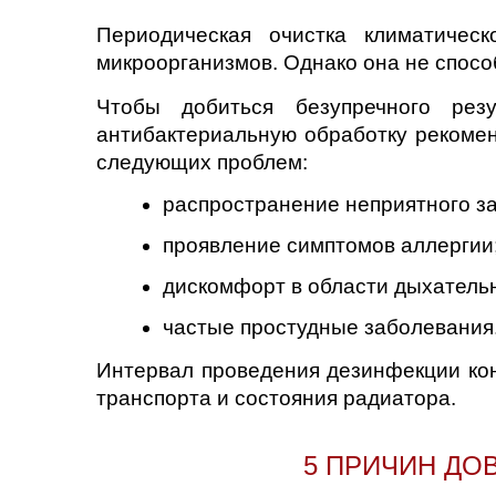
Нижний Новгоро
Периодическая очистка климатическ
микроорганизмов. Однако она не спосо
Новосибирск
Чтобы добиться безупречного рез
Одинцово
антибактериальную обработку рекомен
следующих проблем:
Орёл
распространение неприятного з
Оренбург
проявление симптомов аллергии
Пенза
дискомфорт в области дыхательн
частые простудные заболевания
Петрозаводск
Интервал проведения дезинфекции кон
Ростов-на-Дону
транспорта и состояния радиатора.
Самара
5 ПРИЧИН ДО
Санкт-Петербург