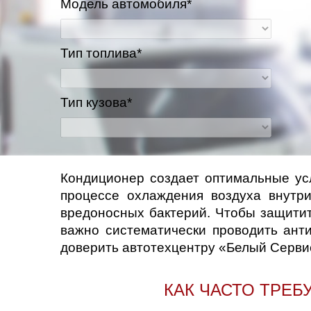
Модель автомобиля*
Казань
Тип топлива*
Киров
Краснодар
Тип кузова*
Красноярск
Липецк
Кондиционер создает оптимальные усл
процессе охлаждения воздуха внутр
Моск
вредоносных бактерий. Чтобы защитит
Муравленко
важно систематически проводить ант
доверить автотехцентру «Белый Серви
Мурманск
КАК ЧАСТО ТРЕ
Нижневартовск