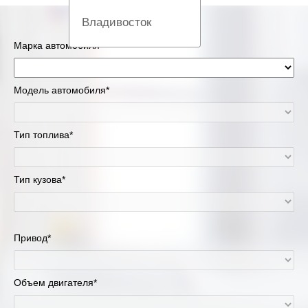
Владивосток
Марка автомобиля*
Вологда
Екатеринбург
Модель автомобиля*
Казань
Тип топлива*
Киров
Тип кузова*
Краснодар
Красноярск
Привод*
Липецк
Москва и Московская область
Объем двигателя*