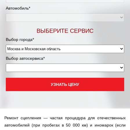
Муравленко
Автомобиль*
Мурманск
Нижневартовск
ВЫБЕРИТЕ СЕРВИС
Выбор города*
Нижний Новгород
Новосибирск
Выбор автосервиса*
Одинцово
Орёл
УЗНАТЬ ЦЕНУ
Оренбург
Пенза
Ремонт сцепления — частая процедура для отечественных
Петрозаводск
автомобилей (при пробегах в 50 000 км) и иномарок (если