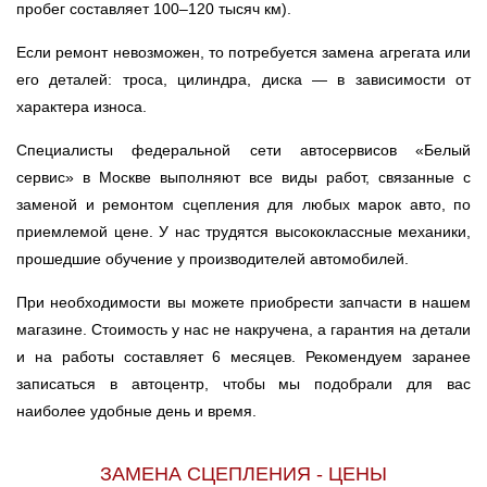
пробег составляет 100–120 тысяч км).
Ростов-на-Дону
Если ремонт невозможен, то потребуется замена агрегата или
его деталей: троса, цилиндра, диска — в зависимости от
Самара
характера износа.
Санкт-Петербург
Специалисты федеральной сети автосервисов «Белый
сервис» в Москве выполняют все виды работ, связанные с
Саратов
заменой и ремонтом сцепления для любых марок авто, по
приемлемой цене. У нас трудятся высококлассные механики,
Солнцево
прошедшие обучение у производителей автомобилей.
Сочи
При необходимости вы можете приобрести запчасти в нашем
магазине. Стоимость у нас не накручена, а гарантия на детали
Сургут
и на работы составляет 6 месяцев. Рекомендуем заранее
записаться в автоцентр, чтобы мы подобрали для вас
Тольятти
наиболее удобные день и время.
Тула
ЗАМЕНА СЦЕПЛЕНИЯ - ЦЕНЫ