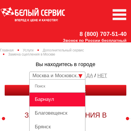
8 (800) 707-51-40
Звонок по России бесплатный
Главная
Услуги
Дополнительный сервис
Замена сцепления в Москве
Вы находитесь в городе
Москва и Московская область
/
НЕТ
ЗАКАЗАТЬ ЗВОНОК
Барнаул
Благовещенск
ЗАМЕНА СЦЕПЛЕНИЯ В
МОСКВЕ
Брянск