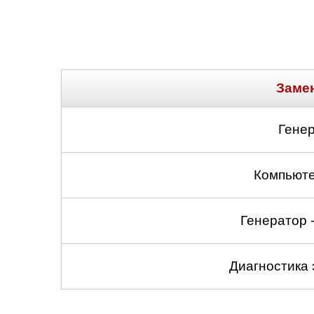
Нижний Новгоро
Новосибирск
Одинцово
Замен
Орёл
Генер
Оренбург
Компьюте
Пенза
Петрозаводск
Генератор -
Ростов-на-Дону
Диагностика
Самара
Санкт-Петербург