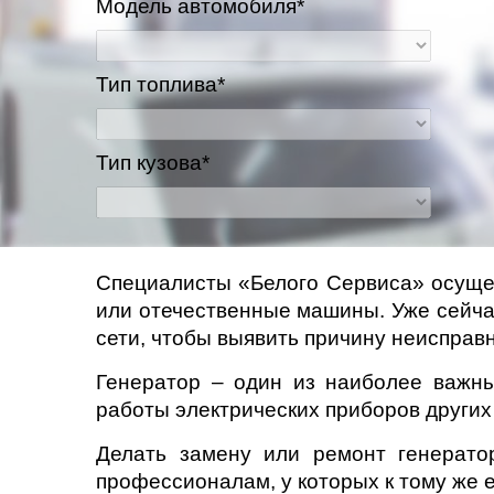
Модель автомобиля*
Казань
Тип топлива*
Киров
Краснодар
Тип кузова*
Красноярск
Липецк
Специалисты «Белого Сервиса» осущес
или отечественные машины. Уже сейча
Моск
сети, чтобы выявить причину неисправн
Муравленко
Генератор – один из наиболее важны
работы электрических приборов других
Мурманск
Делать замену или ремонт генерато
Нижневартовск
профессионалам, у которых к тому же