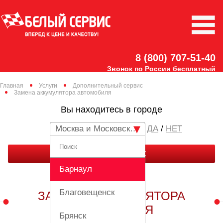
8 (800) 707-51-40
Звонок по России бесплатный
Главная
Услуги
Дополнительный сервис
Замена аккумулятора автомобиля
Вы находитесь в городе
Москва и Московская область
/
НЕТ
ЗАКАЗАТЬ ЗВОНОК
Барнаул
Благовещенск
ЗАМЕНА АККУМУЛЯТОРА
АВТОМОБИЛЯ
Брянск