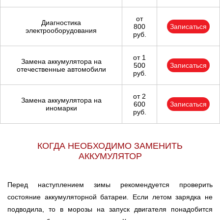
Тюмень
от
Диагностика
Ульяновск
800
Записаться
электрооборудования
руб.
Чебоксары
от 1
Замена аккумулятора на
500
Записаться
отечественные автомобили
Челябинск
руб.
Череповец
от 2
Замена аккумулятора на
600
Записаться
иномарки
руб.
Ярославль
КОГДА НЕОБХОДИМО ЗАМЕНИТЬ
АККУМУЛЯТОР
Перед наступлением зимы рекомендуется проверить
состояние аккумуляторной батареи. Если летом зарядка не
подводила, то в морозы на запуск двигателя понадобится