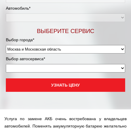
Муравленко
Автомобиль*
Мурманск
Нижневартовск
ВЫБЕРИТЕ СЕРВИС
Выбор города*
Нижний Новгород
Новосибирск
Выбор автосервиса*
Одинцово
Орёл
УЗНАТЬ ЦЕНУ
Оренбург
Пенза
Услуга по замене АКБ очень востребована у владельцев
Петрозаводск
автомобилей. Поменять аккумуляторную батарею желательно