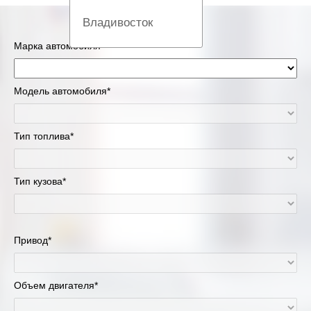
Владивосток
Марка автомобиля*
Вологда
Екатеринбург
Модель автомобиля*
Казань
Тип топлива*
Киров
Тип кузова*
Краснодар
Красноярск
Привод*
Липецк
Москва и Московская область
Объем двигателя*