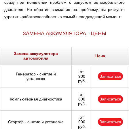
сразу при появлении проблем с запуском автомобильного
Ростов-на-Дону
двигателя. Не обратив внимания на проблему, вы рискуете
утратить работоспособность в самый неподходящий момент.
Самара
ЗАМЕНА АККУМУЛЯТОРА - ЦЕНЫ
Санкт-Петербург
Саратов
Замена аккумулятора
Цена
автомобиля
Солнцево
от
Генератор - снятие и
Сочи
900
Записаться
установка
руб.
Сургут
от
Компьютерная диагностика
800
Записаться
Тольятти
руб.
Тула
от
Стартер - снятие и установка
900
Записаться
руб.