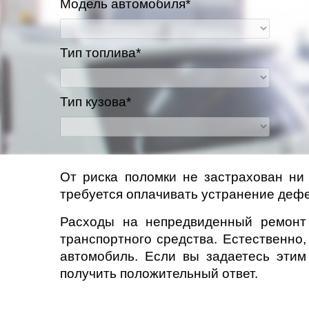
Модель автомобиля*
Казань
Тип топлива*
Киров
Краснодар
Тип кузова*
Красноярск
Липецк
От риска поломки не застрахован ни
требуется оплачивать устранение дефек
Моск
Расходы на непредвиденный ремонт 
Муравленко
транспортного средства. Естественно
автомобиль. Если вы задаетесь эти
Мурманск
получить положительный ответ.
Нижневартовск