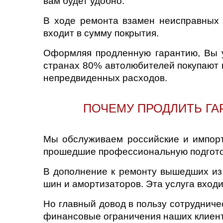
вам будет удобно.
В ходе ремонта взамен неисправных 
Саратов
входит в сумму покрытия.
Солнцево
Оформляя продленную гарантию, Вы у
странах 80% автолюбителей покупают 
Сочи
непредвиденных расходов.
Сургут
ПОЧЕМУ ПРОДЛИТЬ ГА
Тольятти
Тула
Мы обслуживаем российские и импор
прошедшие профессиональную подготов
Тюмень
В дополнение к ремонту вышедших из 
шин и амортизаторов. Эта услуга входи
Ульяновск
Но главный довод в пользу сотрудниче
Чебоксары
финансовые ограничения наших клиенто