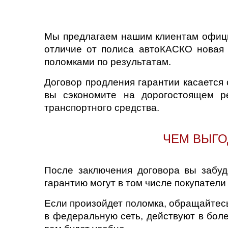
Нижний Новгоро
Новосибирск
Мы предлагаем нашим клиентам офици
отличие от полиса автоКАСКО новая 
Одинцово
поломками по результатам.
Договор продления гарантии касается 
Орёл
вы сэкономите на дорогостоящем ре
Оренбург
транспортного средства.
Пенза
ЧЕМ ВЫГО
Петрозаводск
После заключения договора вы забуд
Ростов-на-Дону
гарантию могут в том числе покупатели
Самара
Если произойдет поломка, обращайтес
в федеральную сеть, действуют в боле
Санкт-Петербург