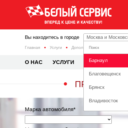
Вы находитесь в городе
Москва и Московс
Главная
Услуги
Дополнительный сервис
Барнаул
О НАС
УСЛУГИ
ЦЕНЫ
АКЦИ
Благовещенск
ПРОДЛЕНИЕ
Брянск
Владивосток
Марка автомобиля*
Вологда
Екатеринбург